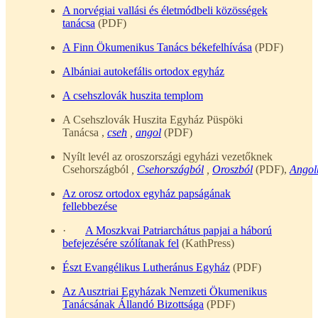
A norvégiai vallási és életmódbeli közösségek
tanácsa
(PDF)
A Finn Ökumenikus Tanács békefelhívása
(PDF)
Albániai autokefális ortodox egyház
A csehszlovák huszita templom
A Csehszlovák Huszita Egyház Püspöki
Tanácsa ,
cseh
,
angol
(PDF)
Nyílt levél az oroszországi egyházi vezetőknek
Csehországból
,
Csehországból
,
Oroszból
(PDF),
Angol
Az orosz ortodox egyház papságának
fellebbezése
·
A Moszkvai Patriarchátus papjai a háború
befejezésére szólítanak fel
(KathPress)
Észt Evangélikus Lutheránus Egyház
(PDF)
Az Ausztriai Egyházak Nemzeti Ökumenikus
Tanácsának Állandó Bizottsága
(PDF)