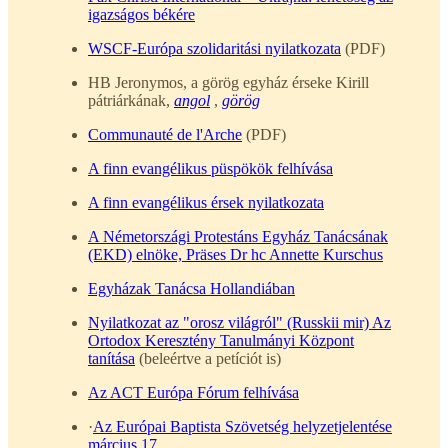
igazságos békére
WSCF-Európa szolidaritási nyilatkozata
(PDF)
HB Jeronymos, a görög egyház érseke Kirill
pátriárkának,
angol
,
görög
Communauté de l'Arche
(PDF)
A finn evangélikus püspökök felhívása
A finn evangélikus érsek nyilatkozata
A Németországi Protestáns Egyház Tanácsának
(EKD) elnöke, Präses Dr hc Annette Kurschus
Egyházak Tanácsa Hollandiában
Nyilatkozat az "orosz világról" (Russkii mir) Az
Ortodox Keresztény Tanulmányi Központ
tanítása
(beleértve a petíciót is)
Az ACT Európa Fórum felhívása
·
Az Európai Baptista Szövetség helyzetjelentése
március 17