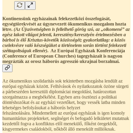
Kontinensünk egyházainak felekezetközi összefogását,
egységtörekvését az úgynevezett ökumenikus mozgalom hozta
létre.
(Az Újszövetségben is fellelhető görög szó, az „oikomené” az
egész lakott világot jelenti, keresztény/keresztyén értelmezésben a
bárhol is élő Krisztus-követők közösségét; gyakorlatilag: a közös
cselekvésre való készségüket a történelem során történt felekezeti
széttagoltságuk ellenér)
. Az Európai Egyházak Konferenciája
(Conference of European Churches) tagegyházait is nagyon
megrázták az orosz háborús agresszió ukrajnai borzalmai.
Az ökumenikus szolidaritás sok tekintetben mozgásba lendült az
európai egyházak között. Felhívások és nyilatkozatok özöne sürgeti
a párbeszéden keresztüli diplomáciai megoldást, határozottan
szorgalmazza a megbékélést. Egyben arra ösztönzi a politikai
döntéshozókat és az egyházi vezetőket, hogy vessék latba minden
lehetséges befolyásukat a háborús helyzet
felszámolására. Mindemellett az európai egyházak is igen komoly
humanitárius projekteket, segítséget és befogadó lelkületet mutatnak
kezdettől fogva a konfliktus elől menekülő, főként öregekből,
kisgyermekes családokból, nőkből álló menekült millióknak.