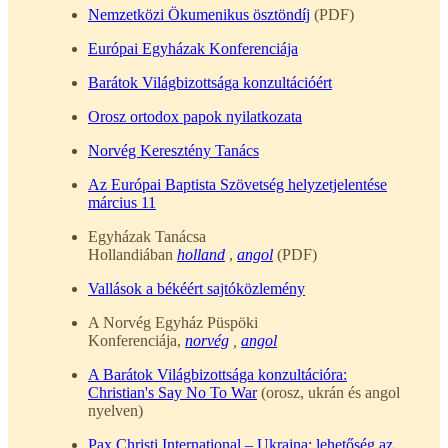
Nemzetközi Ökumenikus ösztöndíj
(PDF)
Európai Egyházak Konferenciája
Barátok Világbizottsága konzultációért
Orosz ortodox papok nyilatkozata
Norvég Keresztény Tanács
Az Európai Baptista Szövetség helyzetjelentése
március 11
Egyházak Tanácsa
Hollandiában
holland
,
angol
(PDF)
Vallások a békéért sajtóközlemény
A Norvég Egyház Püspöki
Konferenciája,
norvég
,
angol
A Barátok Világbizottsága konzultációra:
Christian's Say No To War
(orosz, ukrán és angol
nyelven)
Pax Christi International – Ukrajna: lehetőség az