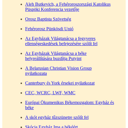
Aleh Butkevich, a Fehéroroszországi Katolikus
Püspöki Konferencia vezetője
Orosz Baptista Szövetség
Fehérorosz Pünkösdi Unió
Az Egyházak Világtanácsa a fegyveres
ellenségeskedések befejezésére szólít fel
Az Egyházak Világtanácsa a béke
helyreállítására buzdítja Putyint
A Belarusian Christian Vision Group
nyilatkozata
Canterbury és York érsekei nyilatkozat
CEC, WCRC, LWF, WMC
Európai Ökumenikus Békemozgalom: Egyház és
béke
A skót egyház tűzszünetre szólít fel
Skócia Egyház Ima a békéért