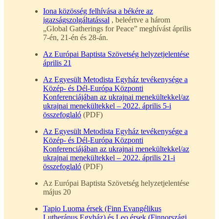
Iona közösség felhívása a békére az
igazságszolgáltatással
, beleértve a három
„Global Gatherings for Peace” meghívást április
7-én, 21-én és 28-án.
Az Európai Baptista Szövetség helyzetjelentése
április 21
Az Egyesült Metodista Egyház tevékenysége a
Közép- és Dél-Európa Központi
Konferenciájában az ukrajnai menekültekkel/az
ukrajnai menekültekkel – 2022. április 5-i
összefoglaló
(PDF)
Az Egyesült Metodista Egyház tevékenysége a
Közép- és Dél-Európa Központi
Konferenciájában az ukrajnai menekültekkel/az
ukrajnai menekültekkel – 2022. április 21-i
összefoglaló
(PDF)
Az Európai Baptista Szövetség helyzetjelentése
május 20
Tapio Luoma érsek (Finn Evangélikus
Lutheránus Egyház) és Leo érsek (Finnországi