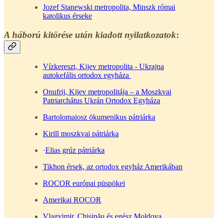
Jozef Stanewski metropolita, Minszk római
katolikus érseke
A háború kitörése után kiadott nyilatkozatok
:
Vízkereszt, Kijev metropolita - Ukrajna
autokefális ortodox egyháza
Onufrij, Kijev metropolitája – a Moszkvai
Patriarchátus Ukrán Ortodox Egyháza
Bartolomaiosz ökumenikus pátriárka
Kirill moszkvai pátriárka
·
Elias grúz pátriárka
Tikhon érsek, az ortodox egyház Amerikában
ROCOR európai püspökei
Amerikai ROCOR
Vlagyimir, Chișinău és egész Moldova