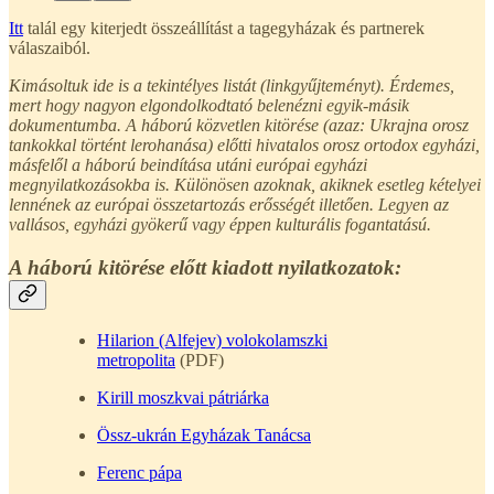
Itt
talál egy kiterjedt összeállítást a tagegyházak és partnerek
válaszaiból.
Kimásoltuk ide is a tekintélyes listát (linkgyűjteményt). Érdemes,
mert hogy nagyon elgondolkodtató belenézni egyik-másik
dokumentumba. A háború közvetlen kitörése (azaz: Ukrajna orosz
tankokkal történt lerohanása) előtti hivatalos orosz ortodox egyházi,
másfelől a háború beindítása utáni európai egyházi
megnyilatkozásokba is. Különösen azoknak, akiknek esetleg kételyei
lennének az európai összetartozás erősségét illetően. Legyen az
vallásos, egyházi gyökerű vagy éppen kulturális fogantatású.
A háború kitörése előtt kiadott nyilatkozatok:
Hilarion (Alfejev) volokolamszki
metropolita
(PDF)
Kirill moszkvai pátriárka
Össz-ukrán Egyházak Tanácsa
Ferenc pápa