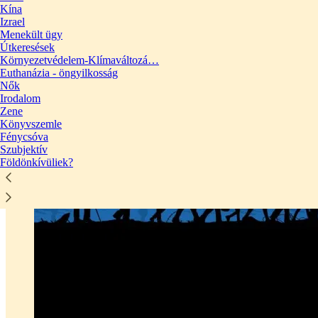
Kína
Izrael
Menekült ügy
Útkeresések
Környezetvédelem-Klímaváltozá…
Euthanázia - öngyilkosság
Nők
Irodalom
Zene
Könyvszemle
Fénycsóva
Szubjektív
Földönkívüliek?