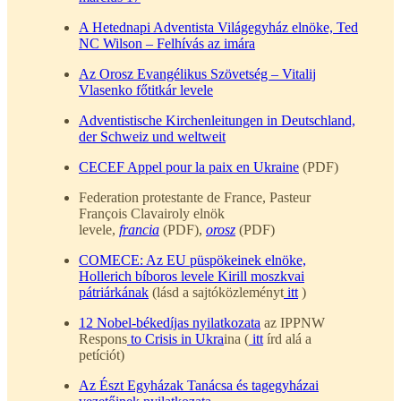
A Hetednapi Adventista Világegyház elnöke, Ted
NC Wilson – Felhívás az imára
Az Orosz Evangélikus Szövetség – Vitalij
Vlasenko főtitkár levele
Adventistische Kirchenleitungen in Deutschland,
der Schweiz und weltweit
CECEF Appel pour la paix en Ukraine
(PDF)
Federation protestante de France, Pasteur
François Clavairoly elnök
levele,
francia
(PDF),
orosz
(PDF)
COMECE: Az EU püspökeinek elnöke,
Hollerich bíboros levele Kirill moszkvai
pátriárkának
(lásd a sajtóközleményt
itt
)
12 Nobel-békedíjas nyilatkozata
az IPPNW
Respons
to Crisis in Ukra
ina (
itt
írd alá a
petíciót)
Az Észt Egyházak Tanácsa és tagegyházai