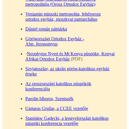
metropolitája (Orosz Ortodox Egyház)
Veniamin minszki metropolita, fehérorosz
ortodox egyház, moszkvai patriarchátus
Dániel román pátriárka
Görögországi Ortodox Egyház -
Abp. Jeronomyus
·
Neophytos Nyeri és Mt Kenya püspöke, Kenyai
Afrikai Ortodox Egyház
(PDF)
Szvjatoszlav, az ukrán görög-katolikus egyház
érseke
Az oroszországi katolikus püspökök
konferenciája
Parolin bíboros, Szentszék
Gintaras Grušas, a CCEE vezetője
Stanisław Gądecki, a lengyelországi katolikus
püspöki konferencia vezetője