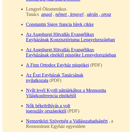
Lengyel Ökumenikus
Tanács
angol
,
német
,
lengyel
,
ukrán
,
orosz
Constantin Sigov francia hírek cikke
Az Augsburgi Hitvallás Evangélikus
Egyházának Konzisztóriuma Lengyelországban
Az Augsburgi Hitvallás Evangélikus
Egyházának elnöklő püspöke Lengyelországban
A Finn Ortodox Egyház püspökei
(PDF)
Az Észt Egyházak Tanácsának
nyilatkozata
(PDF)
Nyílt levél Kyrill pátriárkához a Mennonita
Világkonferencia elnökétől
Nők békefelhívás a volt
jugoszláv országoktól
(PDF)
Nemzetközi Szövetség a Vallásszabadságért
, a
Remonstrant Egyház egyesülete