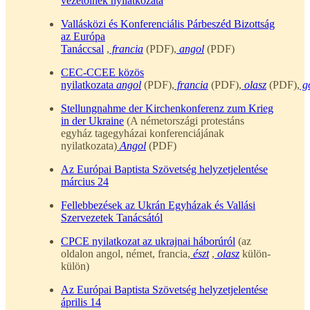
vezetőinek nyilatkozata
Vallásközi és Konferenciális Párbeszéd Bizottság
az Európa
Tanáccsal
,
francia
(PDF),
angol
(PDF)
CEC-CCEE közös
nyilatkozata
angol
(PDF),
francia
(PDF),
olasz
(PDF),
g
Stellungnahme der Kirchenkonferenz zum Krieg
in der Ukraine
(A németországi protestáns
egyház tagegyházai konferenciájának
nyilatkozata)
Angol
(PDF)
Az Európai Baptista Szövetség helyzetjelentése
március 24
Fellebbezések az Ukrán Egyházak és Vallási
Szervezetek Tanácsától
CPCE nyilatkozat az ukrajnai háborúról
(az
oldalon angol, német, francia,
észt
,
olasz
külön-
külön)
Az Európai Baptista Szövetség helyzetjelentése
április 14