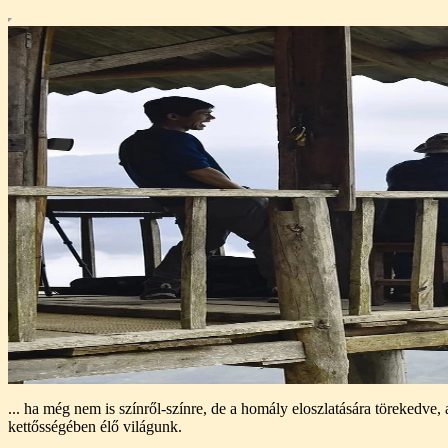
... ha még nem is színről-színre, de a homály eloszlatására törekedv
kettősségében élő világunk.