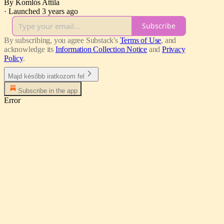
By Komlós Attila
·
Launched 3 years ago
Subscribe
By subscribing, you agree Substack's
Terms of Use
, and
acknowledge its
Information Collection Notice
and
Privacy
Policy
.
Majd később iratkozom fel
Subscribe in the app
Error