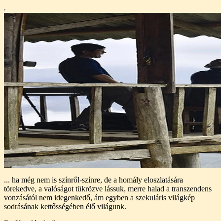
... ha még nem is színről-színre, de a homály eloszlatására
törekedve, a valóságot tükrözve lássuk, merre halad a transzendens
vonzásától nem idegenkedő, ám egyben a szekuláris világkép
sodrásának kettősségében élő világunk.