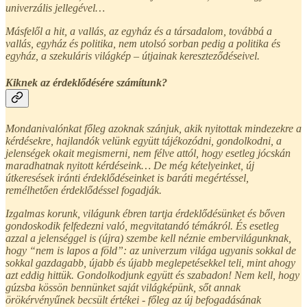
univerzális jellegével…
Másfelől a hit, a vallás, az egyház és a társadalom, továbbá a
vallás, egyház és politika, nem utolsó sorban pedig a politika és
egyház, a szekuláris világkép – útjainak kereszteződéseivel.
Kiknek az érdeklődésére számítunk?
Mondanivalónkat főleg azoknak szánjuk, akik nyitottak mindezekre a
kérdésekre, hajlandók velünk együtt tájékozódni, gondolkodni, a
jelenségek okait megismerni, nem félve attól, hogy esetleg jócskán
maradhatnak nyitott kérdéseink… De még kételyeinket, új
útkeresések iránti érdeklődéseinket is baráti megértéssel,
remélhetően érdeklődéssel fogadják.
Izgalmas korunk, világunk ébren tartja érdeklődésünket és bőven
gondoskodik felfedezni való, megvitatandó témákról. És esetleg
azzal a jelenséggel is (újra) szembe kell néznie embervilágunknak,
hogy “nem is lapos a föld”: az univerzum világa ugyanis sokkal de
sokkal gazdagabb, újabb és újabb meglepetésekkel teli, mint ahogy
azt eddig hittük. Gondolkodjunk együtt és szabadon! Nem kell, hogy
gúzsba kössön bennünket saját világképünk, sőt annak
örökérvényűnek becsült értékei - főleg az új befogadásának