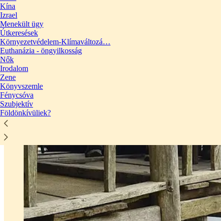
Kína
Izrael
Menekült ügy
Útkeresések
Környezetvédelem-Klímaváltozá…
Euthanázia - öngyilkosság
Nők
Irodalom
Zene
Könyvszemle
Fénycsóva
Szubjektív
Földönkívüliek?