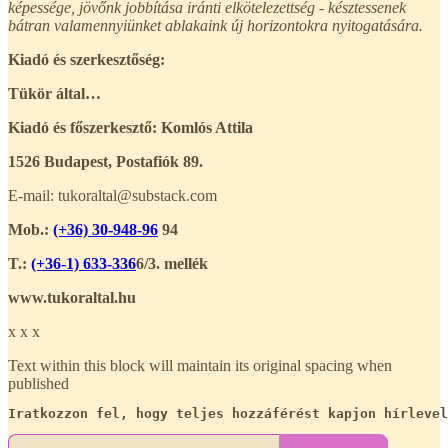
képessége, jövőnk jobbítása iránti elkötelezettség - késztessenek
bátran valamennyiünket ablakaink új horizontokra nyitogatására.
Kiadó és szerkesztőség:
Tükör által…
Kiadó és főszerkesztő: Komlós Attila
1526 Budapest, Postafiók 89.
E-mail: tukoraltal@substack.com
Mob.:
(+36) 30-948-96
94
T.:
(+36-1) 633-336
6/3. mellék
www.tukoraltal.hu
x x x
Text within this block will maintain its original spacing when
published
Iratkozzon fel, hogy teljes hozzáférést kapjon hírlevel