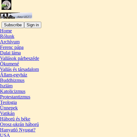
Subscribe
Sign in
Home
Rólunk
Archívum
Ferenc pápa
Dalai láma
Vallások párbeszéde
Ökumené
Vallás és társadalom
Állam-egyház
Buddhizmus
Iszlám
Katolicizmus
Protestantizmus
Teologia
Ünnepek
Vatikán
Háború és béke
Orosz-ukrán háború
Hanyatló Nyugat?
USA