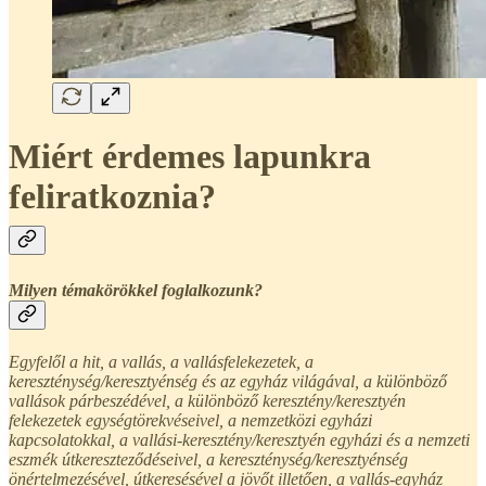
Miért érdemes lapunkra
feliratkoznia?
Milyen témakörökkel foglalkozunk?
Egyfelől a hit, a vallás, a vallásfelekezetek, a
kereszténység/keresztyénség és az egyház világával, a különböző
vallások párbeszédével, a különböző keresztény/keresztyén
felekezetek egységtörekvéseivel, a nemzetközi egyházi
kapcsolatokkal, a vallási-keresztény/keresztyén egyházi és a nemzeti
eszmék útkereszteződéseivel, a kereszténység/keresztyénség
önértelmezésével, útkeresésével a jövőt illetően, a vallás-egyház