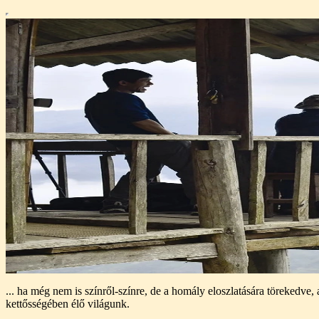
... ha még nem is színről-színre, de a homály eloszlatására törekedv
kettősségében élő világunk.