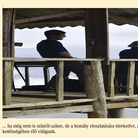
... ha még nem is színről-színre, de a homály eloszlatására törekedv
kettősségében élő világunk.