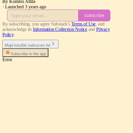
By Komlós Attila
·
Launched 3 years ago
Subscribe
By subscribing, you agree Substack's
Terms of Use
, and
acknowledge its
Information Collection Notice
and
Privacy
Policy
.
Majd később iratkozom fel
Subscribe in the app
Error