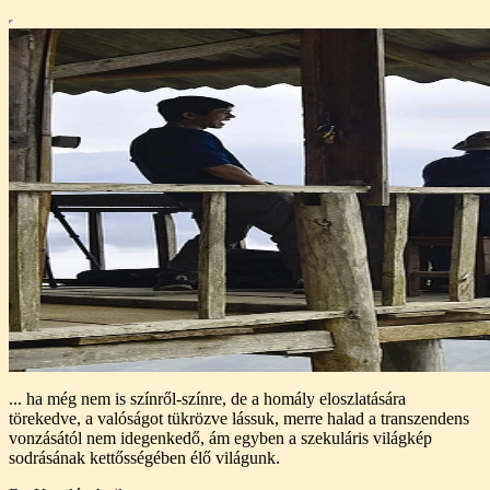
... ha még nem is színről-színre, de a homály eloszlatására
törekedve, a valóságot tükrözve lássuk, merre halad a transzendens
vonzásától nem idegenkedő, ám egyben a szekuláris világkép
sodrásának kettősségében élő világunk.