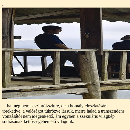
... ha még nem is színről-színre, de a homály eloszlatására
törekedve, a valóságot tükrözve lássuk, merre halad a transzendens
vonzásától nem idegenkedő, ám egyben a szekuláris világkép
sodrásának kettősségében élő világunk.