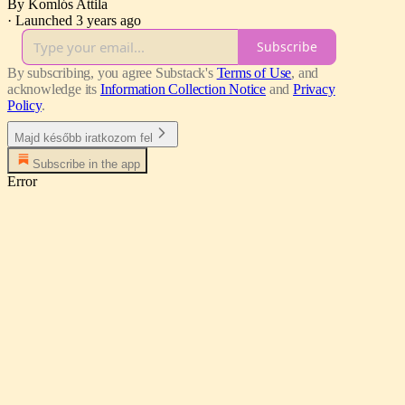
By Komlós Attila
·
Launched 3 years ago
Subscribe
By subscribing, you agree Substack's
Terms of Use
, and
acknowledge its
Information Collection Notice
and
Privacy
Policy
.
Majd később iratkozom fel
Subscribe in the app
Error