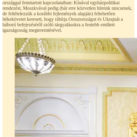
országgal fenntartott kapcsolataiban: Kínával egyházpolitikai
rendezést, Moszkvával pedig (bár erre közvetlen híreink nincsenek,
de feltételezzük a korábbi fejlemények alapján) feltehetően
békekövetet keresett, hogy rábírja Oroszországot és Ukrajnát a
háború befejezéséről szóló tárgyalásokra a fentebb említett
igazságosság megteremtésével.