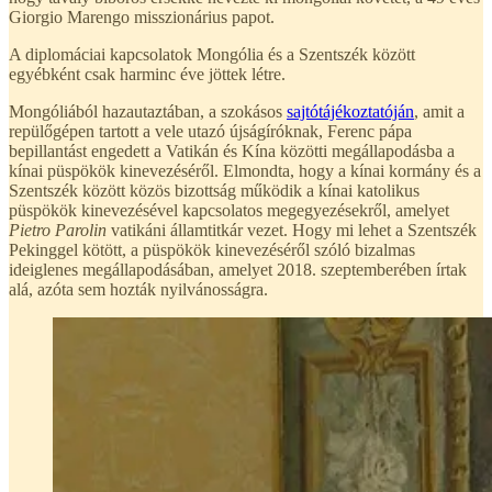
Giorgio Marengo misszionárius papot.
A diplomáciai kapcsolatok Mongólia és a Szentszék között
egyébként csak harminc éve jöttek létre.
Mongóliából hazautaztában, a szokásos
sajtótájékoztatóján
, amit a
repülőgépen tartott a vele utazó újságíróknak, Ferenc pápa
bepillantást engedett a Vatikán és Kína közötti megállapodásba a
kínai püspökök kinevezéséről. Elmondta, hogy a kínai kormány és a
Szentszék között közös bizottság működik a kínai katolikus
püspökök kinevezésével kapcsolatos megegyezésekről, amelyet
Pietro Parolin
vatikáni államtitkár vezet. Hogy mi lehet a Szentszék
Pekinggel kötött, a püspökök kinevezéséről szóló bizalmas
ideiglenes megállapodásában, amelyet 2018. szeptemberében írtak
alá, azóta sem hozták nyilvánosságra.