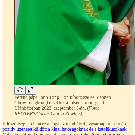
Ferenc pápa John Tong Hon bíborossal és Stephen
Chow hongkongi érsekkel a misén a mongóliai
Ulánbátorban 2023. szeptember 3-án. (
Foto:
REUTERS/Carlos Garcia Rawlins)
E feszültségek ellenére a pápa az ulánbátori, vasárnapi mise után
pozitív üzenetet küldött a kínai hatóságoknak és a katolikusoknak.
Miközben Hongkong emeritus püspöke,
John Tong
bíboros és a