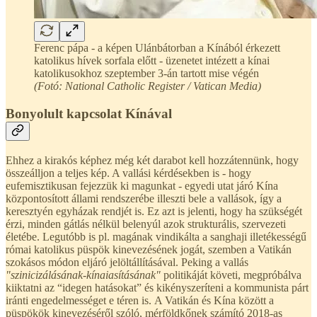
Ferenc pápa - a képen Ulánbátorban a Kínából érkezett
katolikus hívek sorfala előtt - üzenetet intézett a kínai
katolikusokhoz szeptember 3-án tartott mise végén
(Fotó: National Catholic Register / Vatican Media)
Bonyolult kapcsolat Kínával
Ehhez a kirakós képhez még két darabot kell hozzátennünk, hogy
összeálljon a teljes kép. A vallási kérdésekben is - hogy
eufemisztikusan fejezzük ki magunkat - egyedi utat járó Kína
központosított állami rendszerébe illeszti bele a vallások, így a
keresztyén egyházak rendjét is. Ez azt is jelenti, hogy ha szükségét
érzi, minden gátlás nélkül belenyúl azok strukturális, szervezeti
életébe. Legutóbb is pl. magának vindikálta a sanghaji illetékességű
római katolikus püspök kinevezésének jogát, szemben a Vatikán
szokásos módon eljáró jelöltállításával. Peking a vallás
"szinicizálásának-kínaiasításának"
politikáját követi, megpróbálva
kiiktatni az “idegen hatásokat” és kikényszeríteni a kommunista párt
iránti engedelmességet e téren is. A Vatikán és Kína között a
püspökök kinevezéséről szóló, mérföldkőnek számító 2018-as