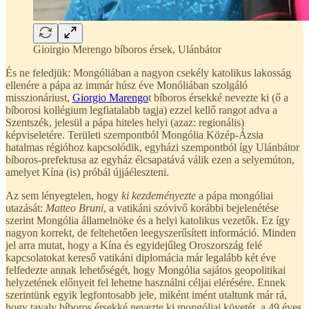
Gioirgio Merengo bíboros érsek, Ulánbátor
És ne feledjük: Mongóliában a nagyon csekély katolikus lakosság
ellenére a pápa az immár húsz éve Monóliában szolgáló
misszionáriust,
Giorgio Marengo
t bíboros érsekké nevezte ki (ő a
bíborosi kollégium legfiatalabb tagja) ezzel kellő rangot adva a
Szentszék, jelesül a pápa hiteles helyi (azaz: regionális)
képviseletére. Területi szempontból Mongólia Közép-Ázsia
hatalmas régióhoz kapcsolódik, egyházi szempontból így Ulánbátor
bíboros-prefektusa az egyház élcsapatává válik ezen a selyemúton,
amelyet Kína (is) próbál újjáéleszteni.
Az sem lényegtelen, hogy
ki kezdeményezte
a pápa mongóliai
utazását:
Matteo Bruni
, a vatikáni szóvivő korábbi bejelenétése
szerint Mongólia államelnöke és a helyi katolikus vezetők. Ez így
nagyon korrekt, de feltehetően leegyszerűsített információ. Minden
jel arra mutat, hogy a Kína és egyidejűleg Oroszország felé
kapcsolatokat kereső vatikáni diplomácia már legalább két éve
felfedezte annak lehetőségét, hogy Mongólia sajátos geopolitikai
helyzetének előnyeit fel lehetne használni céljai elérésére. Ennek
szerintünk egyik legfontosabb jele, miként imént utaltunk már rá,
hogy tavaly bíboros érsekké nevezte ki mongóliai követét, a 49 éves