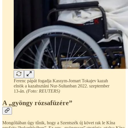
Ferenc pápát fogadja Kassym-Jomart Tokajev kazah
elnök a kazahsztáni Nur-Sultanban 2022. szeptember
13-án.
(Foto: REUTERS)
A „gyöngy rózsafüzére”
Mongóliában úgy tűnik, hogy a Szentszék új követ rak le Kína
egyfajta “bekerítésében”.
Ez egy „gyöngysor” stratégia, utalva Kína