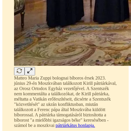
Matteo Maria Zuppi bolognai bíboros érsek 2023.
június 29-én Moszkvában találkozott Kirill pátriárkával,
az Orosz Ortodox Egyház vezetőjével. A Szentszék
nem kommentálta a találkozókat, de Kirill pátriárka,
méltatta a Vatikán erőfeszítéseit, dicsérte a Szentszék
"közvetítését" az ukrán konfliktusban, miután
találkozott a Ferenc pápa által Moszkvába küldött
bíborossal. A pátriárka támogatásáról biztosította a
bíborost "a mielőbbi igazságos béke" keresésében -
számol be a moszkvai
pátriárkátus honlapja.