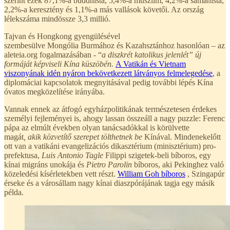
szerint ezek 87,1%-a buddhista, 5,4%-a muszlim, 4,2%-a sámánista,
2,2%-a keresztény és 1,1%-a más vallások követői. Az ország
lélekszáma mindössze 3,3 millió.
Tajvan és Hongkong gyengülésével
szembesülve Mongólia Burmához és Kazahsztánhoz hasonlóan – az
aleteia.org fogalmazásában - “
a diszkrét katolikus jelenlét” új
formáját képviseli Kína küszöbén.
A Vatikán és Vietnam
viszonyának idén nyáron bekövetkezett látványos felmelegedése
, a
diplomáciai kapcsolatok megnyitásával pedig további lépés Kína
óvatos megközelítése irányába.
Vannak ennek az átfogó egyházpolitikának természetesen érdekes
személyi fejleményei is, ahogy lassan összeáll a nagy puzzle: Ferenc
pápa az elmúlt években olyan tanácsadókkal is körülvette
magát
, akik közvetítő szerepet tölthetnek be
Kínával. Mindenekelőtt
ott van a vatikáni evangelizációs dikasztérium (minisztérium) pro-
prefektusa,
Luis Antonio Tagle
Filippi szigetek-beli bíboros, egy
kínai migráns unokája és
Pietro Parolin
bíboros, aki Pekinghez való
közeledési kísérletekben vett részt.
William Goh bíboros
, Szingapúr
érseke és a városállam nagy kínai diaszpórájának tagja egy másik
példa.