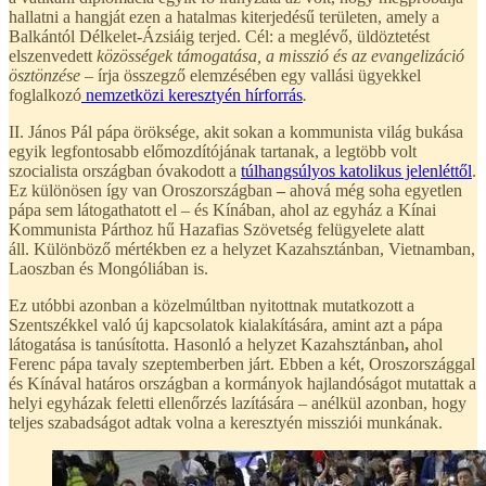
hallatni a hangját ezen a hatalmas kiterjedésű területen, amely a
Balkántól Délkelet-Ázsiáig terjed. Cél: a meglévő, üldöztetést
elszenvedett
közösségek támogatása, a misszió és az evangelizáció
ösztönzése –
írja összegző elemzésében egy vallási ügyekkel
foglalkozó
nemzetközi keresztyén hírforrás
.
II. János Pál pápa öröksége, akit sokan a kommunista világ bukása
egyik legfontosabb előmozdítójának tartanak, a legtöbb volt
szocialista országban óvakodott a
túlhangsúlyos katolikus jelenléttől
.
Ez különösen így van Oroszországban
–
ahová még soha egyetlen
pápa sem látogathatott el – és Kínában, ahol az egyház a Kínai
Kommunista Párthoz hű Hazafias Szövetség felügyelete alatt
áll. Különböző mértékben ez a helyzet Kazahsztánban, Vietnamban,
Laoszban és
Mongóliában is.
Ez utóbbi azonban a közelmúltban nyitottnak mutatkozott a
Szentszékkel való új kapcsolatok kialakítására, amint azt a pápa
látogatása is tanúsította. Hasonló a helyzet Kazahsztánban
,
ahol
Ferenc pápa tavaly szeptemberben járt. Ebben a két, Oroszországgal
és Kínával határos országban a kormányok hajlandóságot mutattak a
helyi egyházak feletti ellenőrzés lazítására – anélkül azonban, hogy
teljes szabadságot adtak volna a keresztyén missziói munkának.