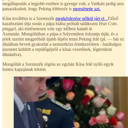
megállapodás a legjobb esetben is gyenge volt, a Vatikán pedig arra
panaszkodott, hogy Peking többször is
megsértette azt.
Kína továbbra is a Szentszék
megkérdezése nélkül járt el .
Előző
kazahsztáni útja során a pápa hiába próbált találkozni
Hszi Csin-
pinggel
, aki történetesen vele egy időben haladt át
Asztanán. Mongóliában a pápa a Selyemúton folytatja útját, és a
jelek szerint megpróbált újabb lépést tenni Peking felé (pl. — bár ez
általában bevett gyakorlat a nemzetközi érintkezésben - barátságos
üzenetet küldött a repülőgépről a kínai vezetőnek, légterükön
áthaladva).
Mongóliát a Szentszék régóta az egyház Kína felé nyíló egyik
fontos kapujának tekinti.