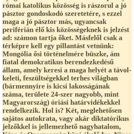
római katolikus közösség is rászorul a jó
pásztor gondoskodó szeretetére, s ezzel
maga a jó pásztor más, ugyancsak
periférián élő kis közösségeknek is jelzést
ad: számon tartja őket. Másfelől csak a
térképre kell egy pillantást vetnünk:
Mongólia ősi történelmére büszke, ám
fiatal demokratikus berendezkedésű
állam, amely keresi a maga helyét a távol-
keleti, feszültségekkel terhes világban
(bármennyire is kicsi lakosságának
száma, területe 24-szer nagyobb, mint
Magyarország) óriási határvidékekkel
rendelkezik. Hol is? Két, meglehetősen
sajátos autokrata, vagy akár diktatórikus
jelzőkkel is jellemezhető nagyhatalom,