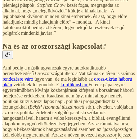
jelenlegi püspök,
Stephen Chow
kezét fogta, megragadta az
alkalmat, hogy „meleg üdvözlét” küldje a kínaiaknak: “A
legjobbakat kívánom minden kínai embernek, és azt, hogy előre
haladjunk; mindig haladjunk előre” – mondta. „A kínai
katolikusoktól pedig azt kérem, legyenek jó keresztények és jó
polgárok mindenki javára.”
Na és az oroszországi kapcsolat?
Ami pedig a másik ugyancsak egyre autokratikusabb
berendezkedésű Oroszországot illeti: a Vatikánnak e téren is számos
rendezésre váró
ügye van, de ma leginkább az
orosz-ukrán háború
okán
vetődnek fel gondok. E
konfliktusban
Ferenc pápa egyre
egyértelműbben kívánja közbenjárását kifejteni a borzalmas háború
befejezése érdekében. Ráadásul nem úgy, mint ahogy némely
politikai kurzus teszi lapos napi, politikai propagandisztikus
lózungokkal (
Békét! Azonnali tűzszünetet!
stb.), elvtelen, valójában
az orosz politika érdekeit szolgáló pacifista szólamok
hangoztatásával, hanem a valós keresztyén, a bibliai, evangéliumi
alapokon nyugvó elkötelezettség jegyében. Azaz: rámutatva arra,
hogy a békeszólamok hangoztatásával szemben az
igazságosságot
kell előbb megteremteni. Azaz: a néven nevezett agresszor fejezze