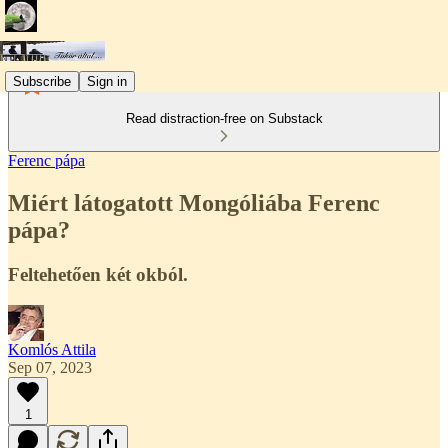
Subscribe
Sign in
Read distraction-free on Substack
Ferenc pápa
Miért látogatott Mongóliába Ferenc
pápa?
Feltehetően két okból.
Komlós Attila
Sep 07, 2023
1