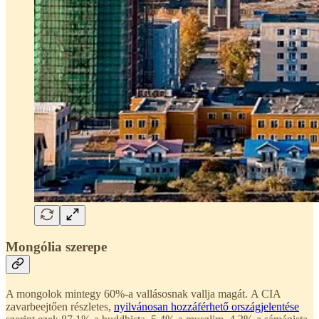
Mongólia szerepe
A mongolok mintegy 60%-a vallásosnak vallja magát. A CIA
zavarbeejtően részletes,
nyilvánosan hozzáférhető országjelentése