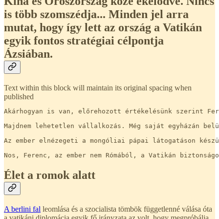
Kína és Oroszország közé ékelődve. Nincs
is több szomszédja... Minden jel arra
mutat, hogy így lett az ország a Vatikán
egyik fontos stratégiai célpontja
Ázsiában.
Text within this block will maintain its original spacing when
published
Akárhogyan is van, előrehozott értékelésünk szerint Fer
Majdnem lehetetlen vállalkozás. Még saját egyházán belü
Az ember elnézegeti a mongóliai pápai látogatáson készü
Nos, Ferenc, az ember nem Rómából, a Vatikán biztonságo
Élet a romok alatt
A berlini fal
leomlása és a szocialista tömbök függetlenné válása óta
a vatikáni diplomácia egyik fő irányzata az volt, hogy megpróbálja