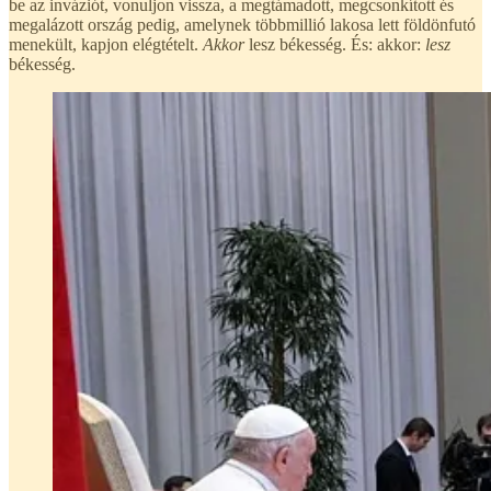
be az inváziót, vonuljon vissza, a megtámadott, megcsonkított és
megalázott ország pedig, amelynek többmillió lakosa lett földönfutó
menekült, kapjon elégtételt.
Akkor
lesz békesség. És: akkor:
lesz
békesség.