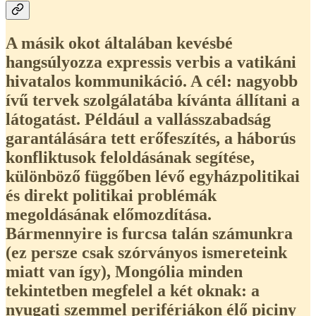
A másik okot általában kevésbé
hangsúlyozza expressis verbis a vatikáni
hivatalos kommunikáció. A cél: nagyobb
ívű tervek szolgálatába kívánta állítani a
látogatást. Például a vallásszabadság
garantálására tett erőfeszítés, a háborús
konfliktusok feloldásának segítése,
különböző függőben lévő egyházpolitikai
és direkt politikai problémák
megoldásának előmozdítása.
Bármennyire is furcsa talán számunkra
(ez persze csak szórványos ismereteink
miatt van így), Mongólia minden
tekintetben megfelel a két oknak: a
nyugati szemmel perifériákon élő piciny