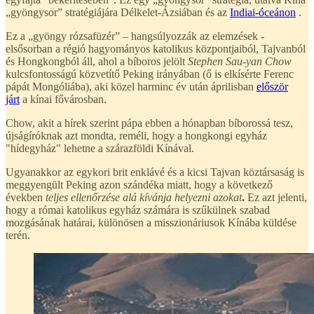
„gyöngysor” stratégiájára Délkelet-Ázsiában és az
Indiai-óceánon
.
Ez a „gyöngy rózsafüzér” – hangsúlyozzák az elemzések -
elsősorban a régió hagyományos katolikus központjaiból, Tajvanból
és Hongkongból áll, ahol a bíboros jelölt
Stephen Sau-yan Chow
kulcsfontosságú közvetítő Peking irányában (ő is elkísérte Ferenc
pápát Mongóliába), aki közel harminc év után áprilisban
először
járt
a kínai fővárosban.
Chow, akit a hírek szerint pápa ebben a hónapban bíborossá tesz,
újságíróknak azt mondta, reméli, hogy a hongkongi egyház
"hídegyház" lehetne a szárazföldi Kínával.
Ugyanakkor
az egykori brit enklávé és a kicsi Tajvan köztársaság is
meggyengült Peking azon szándéka miatt, hogy a következő
években
teljes ellenőrzése alá kívánja helyezni azokat
.
Ez azt jelenti,
hogy a római katolikus egyház számára is szűkülnek szabad
mozgásának határai, különösen a misszionáriusok Kínába küldése
terén.