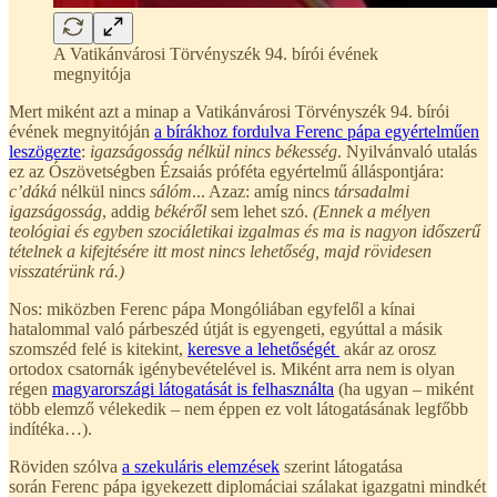
A Vatikánvárosi Törvényszék 94. bírói évének
megnyitója
Mert miként azt a minap a Vatikánvárosi Törvényszék 94. bírói
évének megnyitóján
a bírákhoz fordulva Ferenc pápa egyértelműen
leszögezte
:
igazságosság nélkül nincs békesség
. Nyilvánvaló utalás
ez az Ószövetségben Ézsaiás próféta egyértelmű álláspontjára:
c’dáká
nélkül nincs
sálóm
... Azaz: amíg nincs
társadalmi
igazságosság
, addig
békéről
sem lehet szó.
(Ennek a mélyen
teológiai és egyben szociáletikai izgalmas és ma is nagyon időszerű
tételnek a kifejtésére itt most nincs lehetőség, majd rövidesen
visszatérünk rá.)
Nos: miközben Ferenc pápa Mongóliában egyfelől a kínai
hatalommal való párbeszéd útját is egyengeti, egyúttal a másik
szomszéd felé is kitekint,
keresve a lehetőségét
akár az orosz
ortodox csatornák igénybevételével is. Miként arra nem is olyan
régen
magyarországi látogatását is felhasználta
(ha ugyan – miként
több elemző vélekedik – nem éppen ez volt látogatásának legfőbb
indítéka…).
Röviden szólva
a szekuláris elemzések
szerint látogatása
során Ferenc pápa igyekezett diplomáciai szálakat igazgatni mindkét