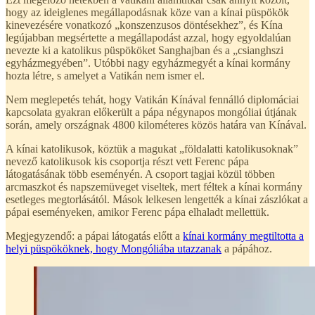
hogy az ideiglenes megállapodásnak köze van a kínai püspökök
kinevezésére vonatkozó „konszenzusos döntésekhez”, és Kína
legújabban megsértette a megállapodást azzal, hogy egyoldalúan
nevezte ki a katolikus püspököket Sanghajban és a „csianghszi
egyházmegyében”. Utóbbi nagy egyházmegyét a kínai kormány
hozta létre, s amelyet a Vatikán nem ismer el.
Nem meglepetés tehát, hogy Vatikán Kínával fennálló diplomáciai
kapcsolata gyakran előkerült a pápa négynapos mongóliai útjának
során, amely országnak 4800 kilométeres közös határa van Kínával.
A kínai katolikusok, köztük a magukat „földalatti katolikusoknak”
nevező katolikusok kis csoportja részt vett Ferenc pápa
látogatásának több eseményén. A csoport tagjai közül többen
arcmaszkot és napszemüveget viseltek, mert féltek a kínai kormány
esetleges megtorlásától. Mások lelkesen lengették a kínai zászlókat a
pápai eseményeken, amikor Ferenc pápa elhaladt mellettük.
Megjegyzendő: a pápai látogatás előtt a
kínai kormány megtiltotta a
helyi püspököknek, hogy Mongóliába utazzanak
a pápához.