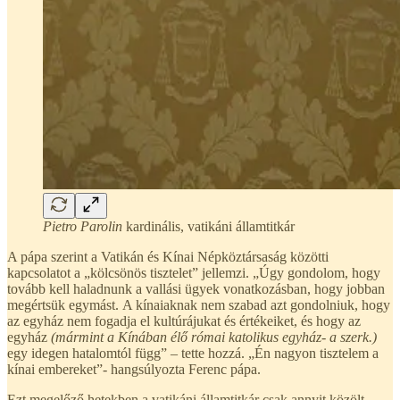
Pietro Parolin
kardinális, vatikáni államtitkár
A pápa szerint a Vatikán és Kínai Népköztársaság közötti
kapcsolatot a „kölcsönös tisztelet” jellemzi. „Úgy gondolom, hogy
tovább kell haladnunk a vallási ügyek vonatkozásban, hogy jobban
megértsük egymást. A kínaiaknak nem szabad azt gondolniuk, hogy
az egyház nem fogadja el kultúrájukat és értékeiket, és hogy az
egyház
(mármint a Kínában élő római katolikus egyház- a szerk.)
egy idegen hatalomtól függ” – tette hozzá. „Én nagyon tisztelem a
kínai embereket”- hangsúlyozta Ferenc pápa.
Ezt megelőző hetekben a vatikáni államtitkár csak annyit közölt,