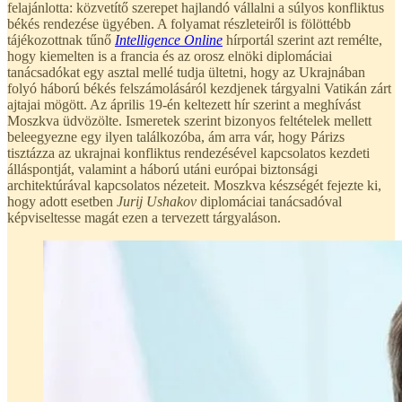
felajánlotta: közvetítő szerepet hajlandó vállalni a súlyos konfliktus
békés rendezése ügyében. A folyamat részleteiről is fölöttébb
tájékozottnak tűnő
Intelligence Online
hírportál szerint azt remélte,
hogy kiemelten is a francia és az orosz elnöki diplomáciai
tanácsadókat egy asztal mellé tudja ültetni, hogy az Ukrajnában
folyó háború békés felszámolásáról kezdjenek tárgyalni Vatikán zárt
ajtajai mögött. Az április 19-én keltezett hír szerint a meghívást
Moszkva üdvözölte. Ismeretek szerint bizonyos feltételek mellett
beleegyezne egy ilyen találkozóba, ám arra vár, hogy Párizs
tisztázza az ukrajnai konfliktus rendezésével kapcsolatos kezdeti
álláspontját, valamint a háború utáni európai biztonsági
architektúrával kapcsolatos nézeteit. Moszkva készségét fejezte ki,
hogy adott esetben
Jurij Ushakov
diplomáciai tanácsadóval
képviseltesse magát ezen a tervezett tárgyaláson.