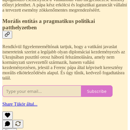
előnyt jelenthet. A pápa kész erkölcsi és logisztikai garanciát vállalni
a tervezett esemény zökkenőmentes megrendezéséért.
Morális entitás a pragmatikus politikai
patthelyzetben
Rendkívül figyelemreméltónak tartjuk, hogy a vatikáni javaslat
ismereteink szerint a legújabb olyan diplomáciai kezdeményezés az
Ukrajnában pusztító orosz háború felszámolására, amely nem
kormányzati szervezettől származik, hanem vallási
kezdeményezésen, jelesül a Ferenc pápa által képviselt keresztény
morális elköteleződésén alapul. És úgy tűnik, kedvező fogadtatásra
talál.
Subscribe
Share Tükör által...