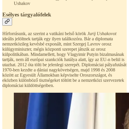
Ushakov
Esélyes tárgyalófelek
Hírforrásunk, az szerint a vatikáni belső körök
Jurij Ushakovot
ideális jelöltnek tartják egy ilyen találkozóra. Bár a diplomata
nemzetközileg kevésbé exponált, mint Szergej Lavrov orosz
külügyminiszter, mégis központi szerepet játszik az orosz
külpolitikában. Mindamellett, hogy Vlagyimir Putyin bizalmasának
tartják, nem áll európai szankciók hatálya alatt, így az EU-n belül is
utazhat. 2012 óta tölti be jelenlegi szerepét. Diplomáciai pályafutását
1970-ben kezdte a dániai nagykövetségen, majd 1998 és 2008
között az Egyesült Államokban képviselte Oroszországot, és
eközben különböző tisztségeket töltött be a nemzetközi szervezetek
diplomáciai küldöttségeiben.