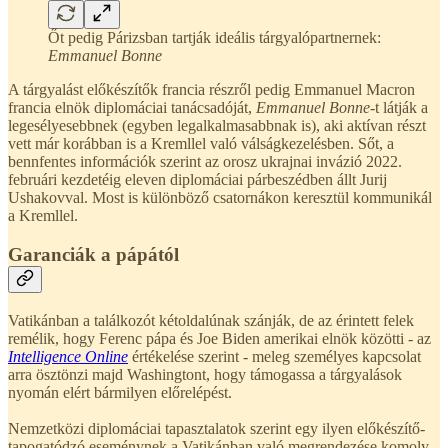
Őt pedig Párizsban tartják ideális tárgyalópartnernek:
Emmanuel Bonne
A tárgyalást előkészítők francia részről pedig Emmanuel Macron
francia elnök diplomáciai tanácsadóját,
Emmanuel Bonne
-t látják a
legesélyesebbnek (egyben legalkalmasabbnak is), aki aktívan részt
vett már korábban is a Kremllel való válságkezelésben. Sőt, a
bennfentes információk szerint az orosz ukrajnai invázió 2022.
februári kezdetéig eleven diplomáciai párbeszédben állt Jurij
Ushakovval. Most is különböző csatornákon keresztül kommunikál
a Kremllel.
Garanciák a pápától
Vatikánban a találkozót kétoldalúnak szánják, de az érintett felek
remélik, hogy Ferenc pápa és Joe Biden amerikai elnök közötti - az
Intelligence Online
értékelése szerint - meleg személyes kapcsolat
arra ösztönzi majd Washingtont, hogy támogassa a tárgyalások
nyomán elért bármilyen előrelépést.
Nemzetközi diplomáciai tapasztalatok szerint egy ilyen előkészítő-
tapogatódzó eseménynek a Vatikánban való megrendezése komoly