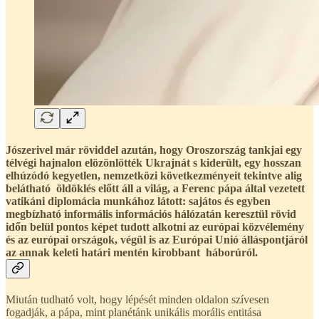
Jószerivel már röviddel azután, hogy Oroszország tankjai egy
télvégi hajnalon elözönlötték Ukrajnát s kiderült, egy hosszan
elhúzódó kegyetlen, nemzetközi következményeit tekintve alig
belátható öldöklés előtt áll a világ, a Ferenc pápa által vezetett
vatikáni diplomácia munkához látott: sajátos és egyben
megbízható informális információs hálózatán keresztül rövid
időn belül pontos képet tudott alkotni az európai közvélemény
és az európai országok, végül is az Európai Unió álláspontjáról
az annak keleti határi mentén kirobbant háborúról.
Miután tudható volt, hogy lépését minden oldalon szívesen
fogadják, a pápa, mint planétánk unikális morális entitása