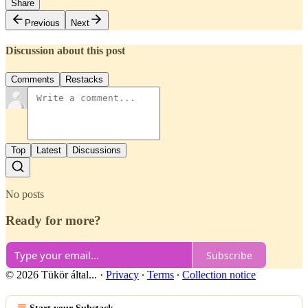
Share
Previous
Next
Discussion about this post
Comments
Restacks
Top
Latest
Discussions
No posts
Ready for more?
Subscribe
© 2026 Tükör által...
·
Privacy
∙
Terms
∙
Collection notice