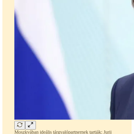
Moszkvában ideális tárgyalópartnernek tartják: Jurij