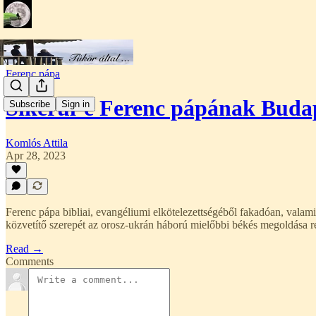
Ferenc pápa
Sikerül-e Ferenc pápának Bud
Subscribe
Sign in
Komlós Attila
Apr 28, 2023
Ferenc pápa bibliai, evangéliumi elkötelezettségéből fakadóan, valamin
közvetítő szerepét az orosz-ukrán háború mielőbbi békés megoldása 
Read →
Comments