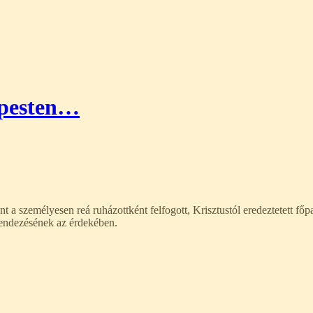
apesten…
t a személyesen reá ruházottként felfogott, Krisztustól eredeztetett főp
rendezésének az érdekében.