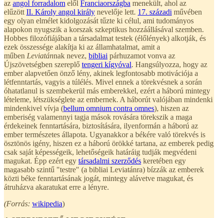
az
angol forradalom
elől
Franciaországba
menekült, ahol az
elűzött
II. Károly angol király
nevelője lett.
17. századi
művében
egy olyan elmélet kidolgozását tűzte ki célul, ami tudományos
alapokon nyugszik a korszak szkeptikus hozzáállásával szemben.
Hobbes filozófiájában a társadalmat testek (élőlények) alkotják, és
ezek összessége alakítja ki az államhatalmat, amit a
műben
Leviatán
nak nevez,
bibliai
párhuzamot vonva az
Újszövetségben szereplő
tengeri kígyóval
. Hangsúlyozza, hogy az
ember alapvetően önző lény, akinek legfontosabb motivációja a
létfenntartás, vagyis a túlélés. Mivel ennek a törekvésnek a során
óhatatlanul is szembekerül más emberekkel, ezért a háború mintegy
lételeme, létszükséglete az embernek. A háborút valójában mindenki
mindenkivel vívja (
bellum omnium contra omnes
), hiszen az
emberiség valamennyi tagja mások rovására törekszik a maga
érdekeinek fenntartására, biztosítására, ilyenformán a háború az
ember természetes állapota. Ugyanakkor a békére való törekvés is
ösztönös igény, hiszen ez a háború örökké tartana, az emberek pedig
csak saját képességeik, lehetőségeik határáig tudják megvédeni
magukat. Épp ezért egy
társadalmi szerződés
keretében egy
magasabb szintű "testre" (a bibliai Leviatánra) bízzák az emberek
közti béke fenntartásának jogát, mintegy alávetve magukat, és
átruházva akaratukat erre a lényre.
(Forrás:
wikipedia
)