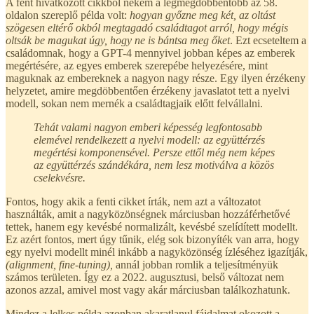
A fent hivatkozott cikkből nekem a legmegdöbbentőbb az 58.
oldalon szereplő példa volt:
hogyan győzne meg két, az oltást
szögesen eltérő okból megtagadó családtagot arról, hogy mégis
oltsák be magukat úgy, hogy ne is bántsa meg őket
. Ezt ecseteltem a
családomnak, hogy a GPT-4 mennyivel jobban képes az emberek
megértésére, az egyes emberek szerepébe helyezésére, mint
maguknak az embereknek a nagyon nagy része. Egy ilyen érzékeny
helyzetet, amire megdöbbentően érzékeny javaslatot tett a nyelvi
modell, sokan nem mernék a családtagjaik előtt felvállalni.
Tehát valami nagyon emberi képesség legfontosabb
elemével rendelkezett a nyelvi modell: az együttérzés
megértési komponensével. Persze ettől még nem képes
az együttérzés szándékára, nem lesz motiválva a közös
cselekvésre.
Fontos, hogy akik a fenti cikket írták, nem azt a változatot
használták, amit a nagyközönségnek márciusban hozzáférhetővé
tettek, hanem egy kevésbé normalizált, kevésbé szelídített modellt.
Ez azért fontos, mert úgy tűnik, elég sok bizonyíték van arra, hogy
egy nyelvi modellt minél inkább a nagyközönség ízléséhez igazítják,
(alignment, fine-tuning),
annál jobban romlik a teljesítményük
számos területen. Így ez a 2022. augusztusi, belső változat nem
azonos azzal, amivel most vagy akár márciusban találkozhatunk.
Mindez a lelkes példa azonban akaratlanul fájdalmat okozott a