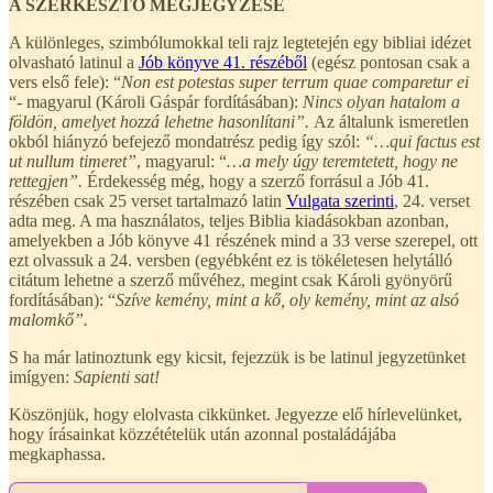
A SZERKESZTŐ MEGJEGYZÉSE
A különleges, szimbólumokkal teli rajz legtetején egy bibliai idézet
olvasható latinul a
Jób könyve 41. részéből
(egész pontosan csak a
vers első fele): “
Non est potestas super terrum quae comparetur ei
“- magyarul (Károli Gáspár fordításában):
Nincs olyan hatalom a
földön, amelyet hozzá lehetne hasonlítani”.
Az általunk ismeretlen
okból hiányzó befejező mondatrész pedig így szól:
“…qui factus est
ut nullum timeret”
, magyarul: “
…a mely úgy teremtetett, hogy ne
rettegjen”.
Érdekesség még, hogy a szerző forrásul a Jób 41.
részében csak 25 verset tartalmazó latin
Vulgata szerinti
, 24. verset
adta meg. A ma használatos, teljes Biblia kiadásokban azonban,
amelyekben a Jób könyve 41 részének mind a 33 verse szerepel, ott
ezt olvassuk a 24. versben (egyébként ez is tökéletesen helytálló
citátum lehetne a szerző művéhez, megint csak Károli gyönyörű
fordításában): “
Szíve kemény, mint a kő, oly kemény, mint az alsó
malomkő”.
S ha már latinoztunk egy kicsit, fejezzük is be latinul jegyzetünket
imígyen:
Sapienti sat!
Köszönjük, hogy elolvasta cikkünket. Jegyezze elő hírlevelünket,
hogy írásainkat közzétételük után azonnal postaládájába
megkaphassa.