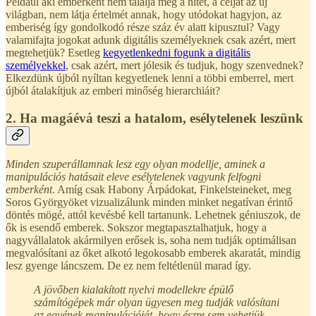
Például aki emberként nem találja meg a hitét, a célját az új
világban, nem látja értelmét annak, hogy utódokat hagyjon, az
emberiség így gondolkodó része száz év alatt kipusztul? Vagy
valamifajta jogokat adunk digitális személyeknek csak azért, mert
megtehetjük? Esetleg
kegyetlenkedni fogunk a digitális
személyekkel
, csak azért, mert jólesik és tudjuk, hogy szenvednek?
Elkezdünk újból nyíltan kegyetlenek lenni a többi emberrel, mert
újból átalakítjuk az emberi minőség hierarchiáit?
2. Ha magáévá teszi a hatalom, esélytelenek leszünk
Minden szuperállamnak lesz egy olyan modellje, aminek a
manipulációs hatásait eleve esélytelenek vagyunk felfogni
emberként
. Amíg csak Habony Árpádokat, Finkelsteineket, meg
Soros Györgyöket vizualizálunk minden minket negatívan érintő
döntés mögé, attól kevésbé kell tartanunk. Lehetnek géniuszok, de
ők is esendő emberek. Sokszor megtapasztalhatjuk, hogy a
nagyvállalatok akármilyen erősek is, soha nem tudják optimálisan
megvalósítani az őket alkotó legokosabb emberek akaratát, mindig
lesz gyenge láncszem. De ez nem feltétlenül marad így.
A jövőben kialakított nyelvi modellekre épülő
számítógépek már olyan ügyesen meg tudják valósítani
az egyének manipulációját, hogy észre sem vehetjük.