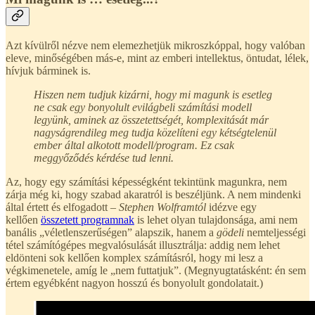
Azt kívülről nézve nem elemezhetjük mikroszkóppal, hogy valóban
eleve, minőségében más-e, mint az emberi intellektus, öntudat, lélek,
hívjuk bárminek is.
Hiszen nem tudjuk kizárni, hogy mi magunk is esetleg
ne csak egy bonyolult evilágbeli számítási modell
legyünk, aminek az összetettségét, komplexitását már
nagyságrendileg meg tudja közelíteni egy kétségtelenül
ember által alkotott modell/program. Ez csak
meggyőződés kérdése tud lenni.
Az, hogy egy számítási képességként tekintünk magunkra, nem
zárja még ki, hogy szabad akaratról is beszéljünk. A nem mindenki
által értett és elfogadott –
Stephen Wolframtól
idézve egy
kellően
összetett programnak
is lehet olyan tulajdonsága, ami nem
banális „véletlenszerűségen” alapszik, hanem a
gödeli
nemteljességi
tétel számítógépes megvalósulását illusztrálja: addig nem lehet
eldönteni sok kellően komplex számításról, hogy mi lesz a
végkimenetele, amíg le „nem futtatjuk”. (Megnyugtatásként: én sem
értem egyébként nagyon hosszú és bonyolult gondolatait.)