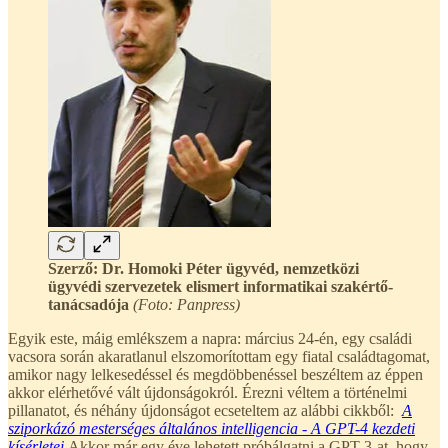
Szerző: Dr. Homoki Péter ügyvéd, nemzetközi
ügyvédi szervezetek elismert informatikai szakértő-
tanácsadója
(Foto: Panpress)
Egyik este, máig emlékszem a napra: március 24-én, egy családi
vacsora során akaratlanul elszomorítottam egy fiatal családtagomat,
amikor nagy lelkesedéssel és megdöbbenéssel beszéltem az éppen
akkor elérhetővé vált újdonságokról. Érezni véltem a történelmi
pillanatot, és néhány újdonságot ecseteltem az alábbi cikkből:
A
sziporkázó mesterséges általános intelligencia - A GPT-4 kezdeti
kísérletei
Akkor már egy éve lehetett próbálgatni a GPT-3-at, hogy