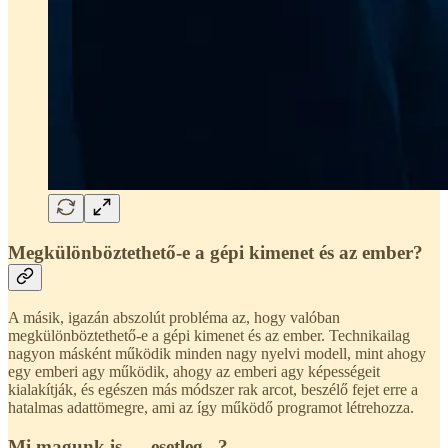
Megkülönböztethető-e a gépi kimenet és az ember?
A másik, igazán abszolút probléma az, hogy valóban
megkülönböztethető-e a gépi kimenet és az ember. Technikailag
nagyon másként működik minden nagy nyelvi modell, mint ahogy
egy emberi agy működik, ahogy az emberi agy képességeit
kialakítják, és egészen más módszer rak arcot, beszélő fejet erre a
hatalmas adattömegre, ami az így működő programot létrehozza.
Mi magunk is … esetleg...?