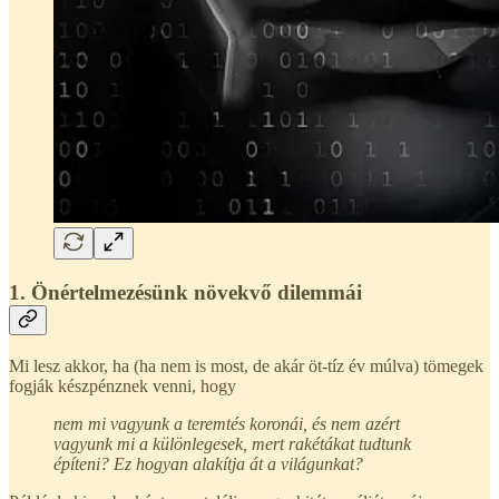
1. Önértelmezésünk növekvő dilemmái
Mi lesz akkor, ha (ha nem is most, de akár öt-tíz év múlva) tömegek
fogják készpénznek venni, hogy
nem mi vagyunk a teremtés koronái, és nem azért
vagyunk mi a különlegesek, mert rakétákat tudtunk
építeni? Ez hogyan alakítja át a világunkat?