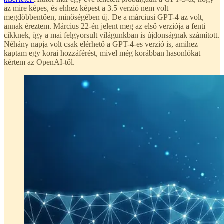
az mire képes, és ehhez képest a 3.5 verzió nem volt
megdöbbentően, minőségében új. De a márciusi GPT-4 az volt,
annak éreztem. Március 22-én jelent meg az első verziója a fenti
cikknek, így a mai felgyorsult világunkban is újdonságnak számított.
Néhány napja volt csak elérhető a GPT-4-es verzió is, amihez
kaptam egy korai hozzáférést, mivel még korábban hasonlókat
kértem az OpenAI-től.