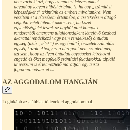
nem zárja ki azt, hogy az emberi létezésünknek
ugyanúgy legyen hitbéli értelme is, ha egy „számítási
képességként” tekintünk az emberi mivoltunkra. Nem
veszítem el a létezésem értelmébe, a cselekvésem átfogó
céljaiba vetett hitemet akkor sem, ha közel
egyenlőségjelet teszek az agyból mint komplex
rendszerből emergens tulajdonságként létrejövő (szabad
akarattal rendelkező vagy nem rendelkező) öntudati
egység (akár „lélek”) és egy önálló, összetett számítási
egység között. Ahogy ez a nézőpont nem szünteti meg
azt sem, hogy az ilyen öntudati egységeket létrehozni
engedő és őket megfelelő számítási feladatokkal tápláló
univerzum is értelmezhető maradjon egy teista
fogalomrendszerrel is.
AZ AGGODALOM HANGJÁN
Leginkább az alábbiak töltenek el aggodalommal.