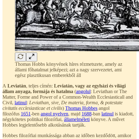
Thomas Hobbs könyvének híres rézmetszete, amely az
állami főhatalmat jelképezi; azt a nagy szervezetet, ami
egész plasztikusan emberekből áll
A
Leviatán
, teljes címén:
Leviatán, vagy az egyházi és világi
állam anyaga, formája és hatalma
(
angolul
: Leviathan or The
Matter, Forme and Power of a Common-Wealth Ecclesiasticall and
Civil,
latinul
:
Leviathan, sive, De materia, forma, & potestate
civitatis ecclesiasticae et civilis
)
Thomas Hobbes
angol
filozófus
1651
-ben
angol nyelven
, majd
1688
-ban
latinul
is kiadott,
négykötetes politikai filozófiai,
államelméleti
könyve. A művet
Hobbes legjelentősebb alkotásának tartják.
Hobbes filozófiai munkássága abban az időben kezdődött, amikor