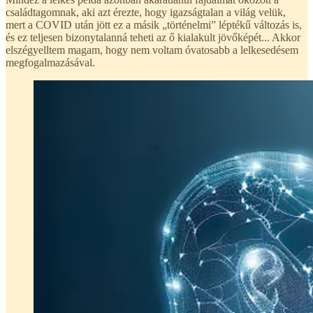
családtagomnak, aki azt érezte, hogy igazságtalan a világ velük,
mert a COVID után jött ez a másik „történelmi” léptékű változás is,
és ez teljesen bizonytalanná teheti az ő kialakult jövőképét... Akkor
elszégyelltem magam, hogy nem voltam óvatosabb a lelkesedésem
megfogalmazásával.