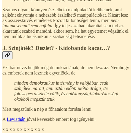
Számos olyan, könnyen észlelhető manipulációt kelthetnek, ami
zajként elnyomja a nehezebb észlelhető manipulációkat. Kizárt lesz
az összeesküvés-elméletek között különbséget tenni, mert
nem
tudunk semmit sem cáfolni.
Így teljes szabad akarattal sem tud az
akaratunk szabad maradni, akkor sem, ha hat egyetemet végzünk el,
nem múlik a tudásunkon a szabadság felismerése.
3. Színjáték? Díszlet? - Kidobandó kacat…?
Ezt bár nevezhetjük még demokráciának, de nem lesz az. Nemhogy
ez emberek nem lesznek egyenlőek, de
minden demokratikus intézmény is valójában csak
színjáték marad, ami aztán előbb-utóbb drága, de
fölösleges díszletté válik, és hatékonysági-takarékossági
okokból megszüntetik.
Mert megszűnik a nép a főhatalom forrása lenni.
A
Leviathán
jóval kevesebb embert fog igényelni.
x x x x x x x x x x x x