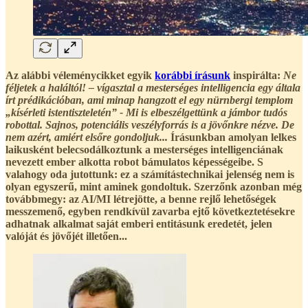
Az alábbi véleménycikket egyik
korábbi írásunk
inspirálta:
Ne
féljetek a haláltól! – vígasztal a mesterséges intelligencia egy általa
írt prédikációban, ami minap hangzott el egy nürnbergi templom
„kísérleti istentiszteletén” - Mi is elbeszélgettünk a jámbor tudós
robottal. Sajnos, potenciális veszélyforrás is a jövőnkre nézve. De
nem azért, amiért elsőre gondoljuk...
Írásunkban amolyan lelkes
laikusként belecsodálkoztunk a mesterséges intelligenciának
nevezett ember alkotta robot bámulatos képességeibe. S
valahogy oda jutottunk: ez a számítástechnikai jelenség nem is
olyan egyszerű, mint aminek gondoltuk. Szerzőnk azonban még
továbbmegy: az AI/MI létrejötte, a benne rejlő lehetőségek
messzemenő, egyben rendkívül zavarba ejtő következtetésekre
adhatnak alkalmat saját emberi entitásunk eredetét, jelen
valóját és jövőjét illetően...