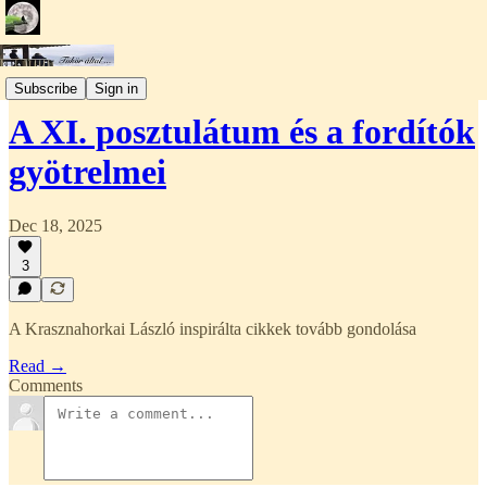
Irodalom
Subscribe
Sign in
A XI. posztulátum és a fordítók
gyötrelmei
Dec 18, 2025
3
A Krasznahorkai László inspirálta cikkek tovább gondolása
Read →
Comments