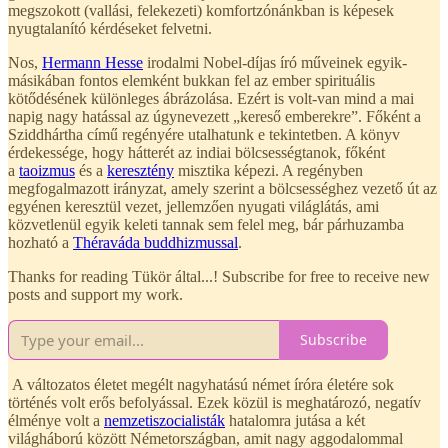
megszokott (vallási, felekezeti) komfortzónánkban is képesek
nyugtalanító kérdéseket felvetni.
Nos,
Hermann Hesse
irodalmi Nobel-díjas író műveinek egyik-
másikában fontos elemként bukkan fel az ember spirituális
kötődésének különleges ábrázolása. Ezért is volt-van mind a mai
napig nagy hatással az úgynevezett „kereső emberekre”. Főként a
Sziddhártha című regényére utalhatunk e tekintetben. A könyv
érdekessége, hogy hátterét az indiai bölcsességtanok, főként
a
taoizmus
és a
keresztény
misztika képezi. A regényben
megfogalmazott irányzat, amely szerint a bölcsességhez vezető út az
egyénen keresztül vezet, jellemzően nyugati világlátás, ami
közvetlenül egyik keleti tannak sem felel meg, bár párhuzamba
hozható a
Théraváda buddhizmussal
.
Thanks for reading Tükör által...! Subscribe for free to receive new
posts and support my work.
Subscribe
A változatos életet megélt nagyhatású német íróra életére sok
történés volt erős befolyással. Ezek közül is meghatározó, negatív
élménye volt a
nemzetiszocialisták
hatalomra jutása a két
világháború között Németországban, amit nagy aggodalommal