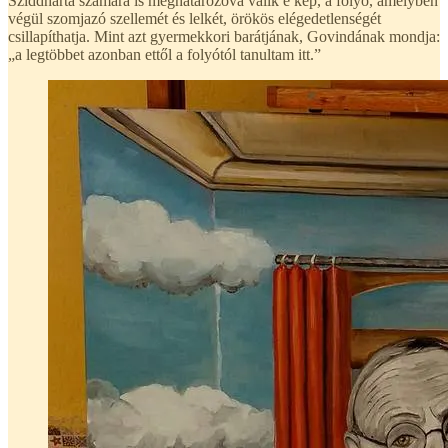
Sziddhárta számára is meghatározóvá válik e kép, a folyó, amelyben
végül szomjazó szellemét és lelkét, örökös elégedetlenségét
csillapíthatja. Mint azt gyermekkori barátjának, Govindának mondja:
„a legtöbbet azonban ettől a folyótól tanultam itt.”