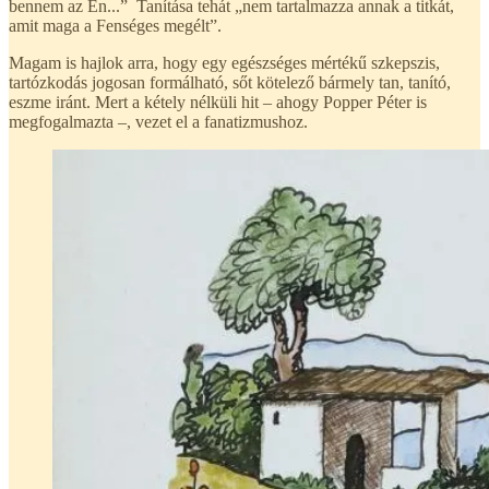
bennem az Én...” Tanítása tehát „nem tartalmazza annak a titkát,
amit maga a Fenséges megélt”.
Magam is hajlok arra, hogy egy egészséges mértékű szkepszis,
tartózkodás jogosan formálható, sőt kötelező bármely tan, tanító,
eszme iránt. Mert a kétely nélküli hit – ahogy Popper Péter is
megfogalmazta –, vezet el a fanatizmushoz.