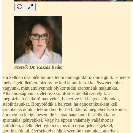
Szerző: Dr. Kaszás Beáta
Ha kellően őszinték tudunk lenni önmagunkhoz önmagunk ismerete
mélységeit illetően, bizony be kell látnunk: sokkal összetettebbek
vagyunk, mint amilyennek olykor tudni szeretnénk magunkat.
Általánosságban az élet összkomfortos oldalát szeretjük: a
megbízható életkörülményeket, beleértve lelki egyensúlyunkat,
stabilitásunkat. Bonyolódik a helyzet, ha agnosztikusként kell
szembenéznünk a lelkünkben fel-fel bukkanó meglehetősen ködös,
ám még ha ideiglenesen, de letagadhatatlanul fel-felbukkanó
spirituális igényekkel. Vagy ha éppen valamely valláshoz is
kötődően, a lelki élet rejtelmes mezőin olyan jelenségekkel,
gondolatokkal, érzésekkel találjuk szembe magunkat, amelyek