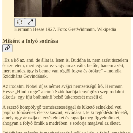
Hermann Hesse 1927. Foto: GretWidmann, Wikipedia
Miként a folyó sodrása
„Ez a kő az, ami, de állat is, Isten is, Buddha is, nem azért tisztelem
és szeretem, mert egykor ez vagy amaz válik belőle, hanem azért,
mert mindez úgy is benne van régtől fogva és örökre” – mondja
Sziddhárta Govindának.
Az irodalmi Nobel-díjas német-svájci nemzetiségű író, Hermann
Hesse „Hindu rege” alcímű Sziddhártája lenyűgöző szépirodalmi
alkotás, egy ifjú bráhmánfi belső útkeresését meséli el.
A szerző hömpölygő természetességgel és lüktető színekkel veti
papírra főhősének életszakaszait, vívódásait, lelki fejlődéstörténetét,
amely úgy árasztja el érzékeinket és ragadja meg figyelmünket,
ahogyan a folyó ömlik a medrében, s sodorja magával az életet.