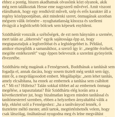
ehhez a pontig, hiszen akadhatnak olvasóink közt olyanok, akik
még nem találkoztak Hesse eme nagyszerű művével. Amit viszont
elárulhatok, hogy egy rendkívül művelt, szép és erős karakter áll a
regény középpontjában, akit mindenki szeret, önmagának azonban
mégsem válik örömére - nyughatatlanság kínozza és szellemi
étvágyát a legbölcsebb bölcsek sem képesek enyhíteni.
Sziddhártát vonzzák a szélsőségek, de ezt nem hánynám a szemére,
mert talán az „útkeresés” egyik sajátossága épp az, hogy
megtapasztaljuk a legforróbbat és a leghidegebbet is. Például,
amikor elszegődik a samanákhoz, a szerző így ír: „megölte érzékeit,
megölte emlékezetét” vagy éppen beleveszik a szerelmi gyönyörök
élvezetébe.
Sziddhárta még magának a Fenségesnek, Buddhának a tanítását sem
fogadja el, annak dacára, hogy sosem tisztelt még senkit sem úgy,
mint őt, a megvilágosodott embert. Megállapítja: „nem lehet tanítás,
amely elcsábítana, ha ennek az embernek a tanítása sem csábított
el.” Mi ez? Hübrisz? Talán sokkal többet ad az embernek önmaga
megélése, a tapasztalatai? Bár Sziddhárta elég korán arra a
következtetésre jut, hogy bizalmatlan legyen minden tanítással és
tanítómesterrel szemben, ebben a helyzetben árnyaltabbá válik a
kép, ekként szól a Fenségeshez: „ha a tanítványod lennék, ó
tiszteletre méltó mester, attól tartok, megtörténhetnék velem, hogy
csak látszólag, önáltatással nyugodna meg és lelne megváltást