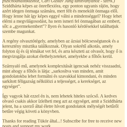
pszichoanalitikushoz, Carl Gustav Jung tanítványához - szerk.)
Sziddhárta képes az önreflexióra, egy ponton ugyanis rájön, hogy
azért idegen önmaga számára, mert félt és menekült önmaga elől.
Hogy lenne hát így képes eggyé válni a mindenséggel? Hogy lehet
elérni a megvilágosodást, ha nem ismeri fel önmagában az embert,
sőt: a „gyermekembert”? Ilyen és hasonló kérdésekkel találhatjuk
szembe magunkat.
A regény olvasztótégely, amelyben az ázsiai bölcsességtanok és a
keresztény misztika találkoznak. Olyan sokrétű alkotás, amely
folyton új és új témákat vet fel, és arra készteti az olvasót, hogy ő is
megvizsgálja azokat élethelyzeteket, amelyekbe a főhős kerül.
Szárnyaló mű, amelynek komplexitását igencsak nehéz visszaadni,
mint ahogy a főhős is látja: „sarkosítva van minden, amit
gondolatokba lehet formálni és szavakkal kimondani, és minden
sarkított féligazság nélkülözi a teljességet, a kerekséget, az
egységet”.
Így vagyok hát ezzel én is, nem lehetek hiteles szócső. A kedves
olvasó csakis akkor ízlelheti meg azt az egységet, amit a Sziddhárta
jelent, ha a szerző által életre hívott gondolatok mélységét betűről
betűre végig követi a könyvben.
Thanks for reading Tükör által...! Subscribe for free to receive new
posts and support my work.