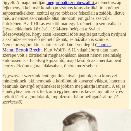
figyelt. A maga módján
megpróbált szembeszállni
a németországi
fejleményekkel: már korábban számos könyvkritikát írt a német
sajtótermékekben, ezúttal egyre többször felszólalt a zsidók, illetve
más, a nemzetiszocialisták által üldözött, emigráns szerzők
érdekében. Az 1930-as évektől már egyik német lap sem vállalta
Hesse cikkeinek közlését. 1934-ben belépett a Svájci
Írószövetségbe, hogy ezen keresztül több segítséget tudjon nyújtani
a száműzetésben élő német íróknak, és házában is számos
Németországból kiutasított szerzőt látott vendégül (
Thomas
Mann
,
Bertolt Brecht
, Kurt Wolff). A II. világháború után nagy
szerepe volt a történelmi meghasonláson átesett német értelmiség,
különösen is a fiatalság kijózanító, majd később az amerikai beat
nemzedék önmagára találásában, önértelmezésében.
Egyszóval: szerzőnk lenti gondolataival ajánljuk ezt a könyvet
mindenkinek, aki nemcsak a körülöttünk kavargó világot, hanem a
bennünk kavargó rejtelmeket is jobban meg akarja ismerni. A teljes
élményhez nem sok kell, ami egyben nem is kevés: nyitott szív és
nyitott lélek a gondolatok, impulzusok bátor befogadásához.
(A
szerkesztő)