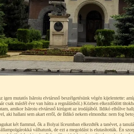
az igen mutatós Isăroiu elvtársnő beszélgetésünk végén kijelentette: a
ár csak másfél éve van hátra a regnálásból.) Közben elkezdődött titok
utam, amikor Isăroiu elvtársnő kirúgott az irodájából. Ildikó elhűlve ha
nővel, aki hallani sem akart erről, de Ildikó nekem elmondta: nem fog bet
kat két fiammal, ők a Bolyai líceumban elkezdték a tanévet, a tanulá
 állampolgárokká válhatunk, de ezt a megoldást is elutasították. Én sz