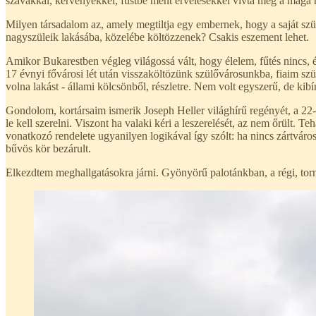
szavakkal, kérvényekkel, füstbe ment érvelésekkel vívta meg a maga h
Milyen társadalom az, amely megtiltja egy embernek, hogy a saját szü
nagyszüleik lakásába, közelébe költözzenek? Csakis eszement lehet.
Amikor Bukarestben végleg világossá vált, hogy élelem, fűtés nincs, 
17 évnyi fővárosi lét után visszaköltözünk szülővárosunkba, fiaim s
volna lakást - állami kölcsönből, részletre. Nem volt egyszerű, de kibí
Gondolom, kortársaim ismerik Joseph Heller világhírű regényét, a 22-
le kell szerelni. Viszont ha valaki kéri a leszerelését, az nem őrült. T
vonatkozó rendelete ugyanilyen logikával így szólt: ha nincs zártvár
bűvös kör bezárult.
Elkezdtem meghallgatásokra járni. Gyönyörű palotánkban, a régi, torn