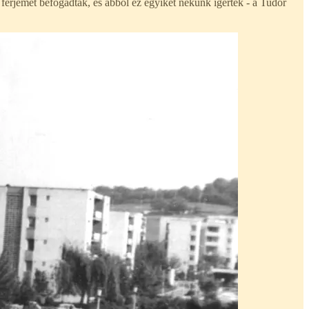
a férjemet befogadták, és abból ez egyiket nekünk ígérték - a Tudor