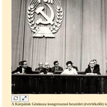
A Kárpátok Géniusza kongresszusi beszédet (évértékelőt) t