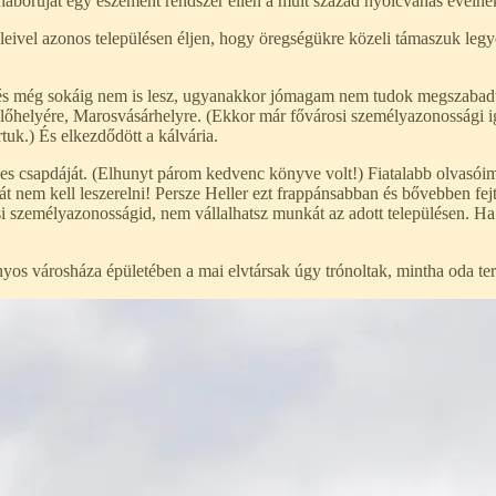
áborúját egy eszement rendszer ellen a múlt század nyolcvanas éveinek 
leivel azonos településen éljen, hogy öregségükre közeli támaszuk leg
és még sokáig nem is lesz, ugyanakkor jómagam nem tudok megszabadulni
zülőhelyére, Marosvásárhelyre. (Ekkor már fővárosi személyazonossági
rtuk.) És elkezdődött a kálvária.
es csapdáját. (Elhunyt párom kedvenc könyve volt!) Fiatalabb olvasóim 
ehát nem kell leszerelni! Persze Heller ezt frappánsabban és bővebben fej
osi személyazonosságid, nem vállalhatsz munkát az adott településen. H
yos városháza épületében a mai elvtársak úgy trónoltak, mintha oda tere