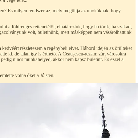
a vége felé...
yen? És milyen rendszer az, mely megtiltja az unokáknak, hogy
 a földrengés rettenetétől, elhatároztuk, hogy ha törik, ha szakad,
 igazolványunk volt, buletinünk, mert másképpen nem vásárolhattunk
kedvéért részletezem a regénybeli elvet. Háború idején az örülteket
tette ki, de talán így is érthető. A Ceaușescu-rezsim zárt városokra
a pedig nincs munkahelyed, akkor nem kapsz buletint. És ezzel a
mtette volna őket a Jóisten.