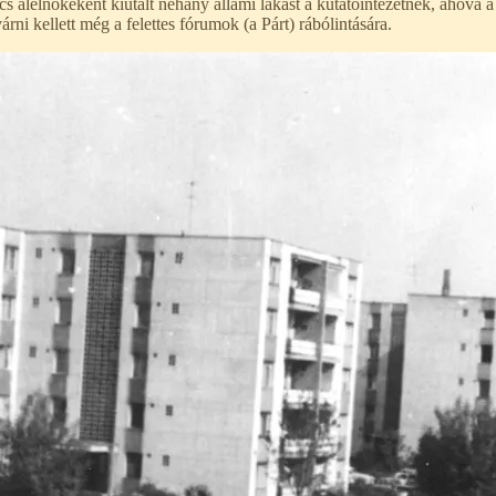
ács alelnökeként kiutalt néhány állami lakást a kutatóintézetnek, ahová 
rni kellett még a felettes fórumok (a Párt) rábólintására.