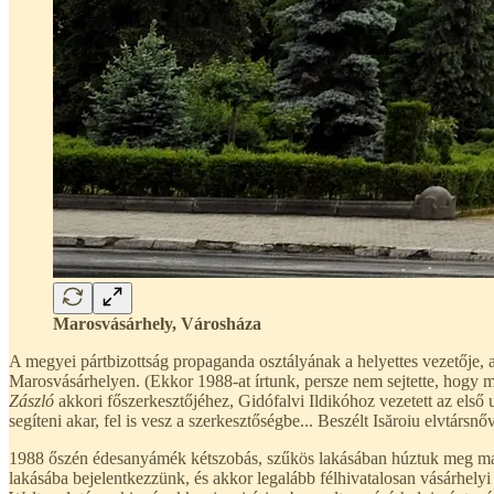
Marosvásárhely, Városháza
A megyei pártbizottság propaganda osztályának a helyettes vezetője, 
Marosvásárhelyen. (Ekkor 1988-at írtunk, persze nem sejtette, hogy m
Zászló
akkori főszerkesztőjéhez, Gidófalvi Ildikóhoz vezetett az első 
segíteni akar, fel is vesz a szerkesztőségbe... Beszélt Isăroiu elvtárs
1988 őszén édesanyámék kétszobás, szűkös lakásában húztuk meg magu
lakásába bejelentkezzünk, és akkor legalább félhivatalosan vásárhelyi