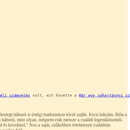
éli számvetés
 volt, ezt követte a 
Már egy sóhajtásnyi sz
legi háború is (még) határainkon kívül zajlik. Kicsi bátyám, Béla a
 a háború, mint olyan, mégsem esik messze a családi legendáriumtól.
l és kövekkel." Nos a saját, szűkebben értelmezett családom