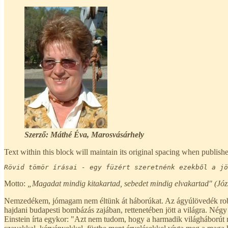
Szerző: Máthé Éva, Marosvásárhely
Text within this block will maintain its original spacing when publish
Rövid tömör írásai - egy füzért szeretnénk ezekből a j
Motto:
„Magadat mindig kitakartad, sebedet mindig elvakartad" (Józs
Nemzedékem, jómagam nem éltünk át háborúkat. Az ágyúlövedék robbaná
hajdani budapesti bombázás zajában, rettenetében jött a világra. Négy
Einstein írta egykor: "Azt nem tudom, hogy a harmadik világháborút 