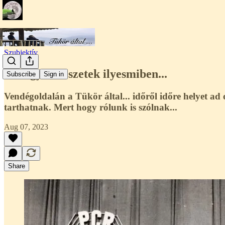
Szubjektív
Ne legyen részetek ilyesmiben...
Subscribe
Sign in
Vendégoldalán a Tükör által... időről időre helyet a
tarthatnak. Mert hogy rólunk is szólnak...
Aug 07, 2023
Share