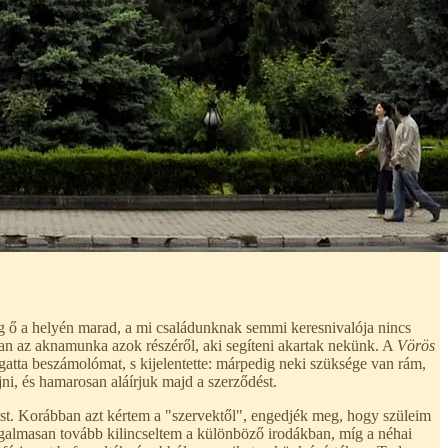
míg ő a helyén marad, a mi családunknak semmi keresnivalója nincs
ban az aknamunka azok részéről, aki segíteni akartak nekünk. A
Vörös
llgatta beszámolómat, s kijelentette: márpedig neki szüksége van rám,
ojni, és hamarosan aláírjuk majd a szerződést.
st. Korábban azt kértem a "szervektől", engedjék meg, hogy szüleim
orgalmasan tovább kilincseltem a különböző irodákban, míg a néhai