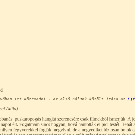
ed
övőben itt közreadni - az első nálunk közölt írása az
 Éjf
ef Attila)
s, puskaropogás hangját szerencsére csak filmekből ismerjük. A jelen
 napot élt. Fogalmam sincs hogyan, hová hantolták el pici testét. Tehát
milyen fegyverekkel fogják megvívni, de a negyediket biztosan botokka