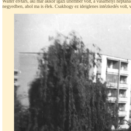
Walter elvtárs, aki már akkor igazi úriember volt, a vásárhelyi néptan
negyedben, ahol ma is élek. Csakhogy ez ideiglenes intézkedés volt, vá