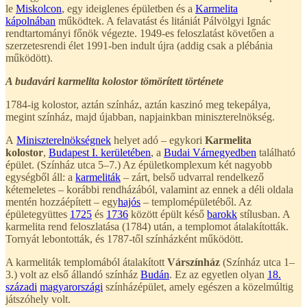
le
Miskolcon
, egy ideiglenes épületben és a
Karmelita
kápolnában
működtek. A felavatást és litániát Pálvölgyi Ignác
rendtartományi főnök végezte. 1949-es feloszlatást követően a
szerzetesrendi élet 1991-ben indult újra (addig csak a plébánia
működött).
A budavári karmelita kolostor tömörített története
1784-ig kolostor, aztán színház, aztán kaszinó meg tekepálya,
megint színház, majd újabban, napjainkban miniszterelnökség.
A
Miniszterelnökségnek
helyet adó – egykori
Karmelita
kolostor
,
Budapest I. kerületében
, a
Budai Várnegyedben
található
épület. (Színház utca 5–7.) Az épületkomplexum két nagyobb
egységből áll: a
karmeliták
– zárt, belső udvarral rendelkező
kétemeletes – korábbi rendházából, valamint az ennek a déli oldala
mentén hozzáépített – egy
hajós
– templomépületéből. Az
épületegyüttes
1725
és
1736
között épült késő
barokk
stílusban. A
karmelita rend feloszlatása (1784) után, a templomot átalakították.
Tornyát lebontották, és 1787-től színházként működött.
A karmeliták templomából átalakított
Várszínház
(Színház utca 1–
3.) volt az első állandó színház
Budán
. Ez az egyetlen olyan
18.
századi
magyarországi
színházépület, amely egészen a közelmúltig
játszóhely volt.