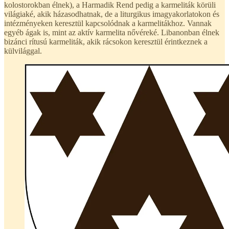
kolostorokban élnek), a Harmadik Rend pedig a karmeliták körüli
világiaké, akik házasodhatnak, de a liturgikus imagyakorlatokon és
intézményeken keresztül kapcsolódnak a karmelitákhoz. Vannak
egyéb ágak is, mint az aktív karmelita nővéreké. Libanonban élnek
bizánci rítusú karmeliták, akik rácsokon keresztül érintkeznek a
külvilággal.