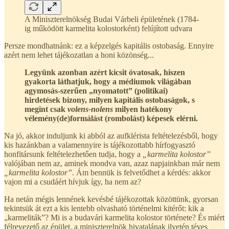
A Miniszterelnökség Budai Várbeli épületének (1784-
ig működött karmelita kolostorként) felújított udvara
Persze mondhatnánk: ez a képzelgés kapitális ostobaság. Ennyire
azért nem lehet tájékozatlan a honi közönség...
Legyünk azonban azért kicsit óvatosak, hiszen
gyakorta láthatjuk, hogy a médiumok világában
agymosás-szerűen „nyomatott” (politikai)
hirdetések bizony, milyen kapitális ostobaságok, s
megint csak
volens-nolens
milyen hatékony
vélemény(de)formálást (rombolást) képesek elérni.
Na jó, akkor induljunk ki abból az aufklérista feltételezésből, hogy
kis hazánkban a valamennyire is tájékozottabb hírfogyasztó
honfitársunk feltételezhetően tudja, hogy a
„karmelita kolostor”
valójában nem az, aminek mondva van, azaz napjainkban már nem
„karmelita kolostor”
. Ám bennük is felvetődhet a kérdés: akkor
vajon mi a csudáért hívjuk így, ha nem az?
Ha netán mégis lennének kevésbé tájékozottak közöttünk, gyorsan
tekintsük át ezt a kis lentebb olvasható történelmi kitérőt: kik a
„karmeliták”? Mi is a budavári karmelita kolostor története? És miért
félrevezető az épület, a miniszterelnök hivatalának ilyetén téves