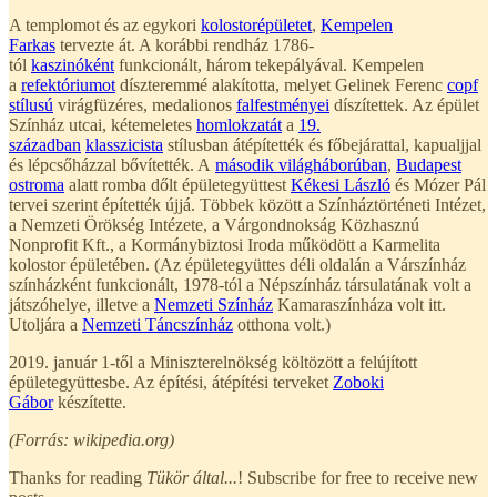
A templomot és az egykori
kolostorépületet
,
Kempelen
Farkas
tervezte át. A korábbi rendház 1786-
tól
kaszinóként
funkcionált, három tekepályával. Kempelen
a
refektóriumot
díszteremmé alakította, melyet Gelinek Ferenc
copf
stílusú
virágfüzéres, medalionos
falfestményei
díszítettek. Az épület
Színház utcai, kétemeletes
homlokzatát
a
19.
században
klasszicista
stílusban átépítették és főbejárattal, kapualjjal
és lépcsőházzal bővítették. A
második világháborúban
,
Budapest
ostroma
alatt romba dőlt épületegyüttest
Kékesi László
és Mózer Pál
tervei szerint építették újjá. Többek között a Színháztörténeti Intézet,
a Nemzeti Örökség Intézete, a Várgondnokság Közhasznú
Nonprofit Kft., a Kormánybiztosi Iroda működött a Karmelita
kolostor épületében. (Az épületegyüttes déli oldalán a Várszínház
színházként funkcionált, 1978-tól a Népszínház társulatának volt a
játszóhelye, illetve a
Nemzeti Színház
Kamaraszínháza volt itt.
Utoljára a
Nemzeti Táncszínház
otthona volt.)
2019. január 1-től a Miniszterelnökség költözött a felújított
épületegyüttesbe. Az építési, átépítési terveket
Zoboki
Gábor
készítette.
(Forrás: wikipedia.org)
Thanks for reading
Tükör által...
! Subscribe for free to receive new