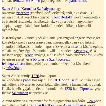
kaptak
Jeruzsálemi Albert
pápai legátustól és
pátriárkától
.
Szent Albert Karmelita Szabályzata
egy
bizonyos
priorhoz
(
korábbi
,
első
,
elöljáró
) szól, akit csak „B.”
néven említ. A későbbiekben őt „
Szent Bertold
” néven emlegették
és életéről részleteket is elbeszéltek, vagy a belső hagyomány
alapján, vagy a középkori kolduló rendek előképet követelő
nyomására.
A szabályzat 16 cikkelyből állt, amelyek szigorú engedelmességet
követeltek meg a prior irányában, magáncellákban való lakást,
állandó imádkozást, mindennapos részvételt a
misén
a közösségben,
vállalt szegénységet és munkát, vállalt csöndet a
vecsernye
és a
másnap reggeli
tercia
imájáig, a húsevéstől való tartózkodást (kivéve
betegség esetét) és a
böjtölést
a Szent Kereszt
felmagasztalása
ünnepétől (szeptember közepe) a következő
év
húsvétjáig
.
Szent Albert rendje
1226
-ban kapott
működéséhez
pápai
hozzájárulást,
III. Honoriusztól
. Miután egyre
mélyültek a Nyugat és Kelet közti ellentétek, a karmeliták jobbnak
látták, ha elhagyják eredeti otthonukat, és
1238
-ban
Ciprus
szigetén,
illetve
Szicíliában
telepedtek le.
A rend folytatta a terjeszkedést és nyugatabbra húzódást.
1240
-ben
már jelen voltak az
angliai
Kentben
lévő
Aylesfordban
is, négy