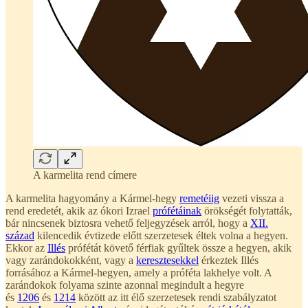
A karmelita rend címere
A karmelita hagyomány a Kármel-hegy
remetéiig
vezeti vissza a
rend eredetét, akik az ókori Izrael
prófétáinak
örökségét folytatták,
bár nincsenek biztosra vehető feljegyzések arról, hogy a
XII.
század
kilencedik évtizede előtt szerzetesek éltek volna a hegyen.
Ekkor az
Illés
prófétát követő férfiak gyűltek össze a hegyen, akik
vagy zarándokokként, vagy a
keresztesekkel
érkeztek Illés
forrásához a Kármel-hegyen, amely a próféta lakhelye volt. A
zarándokok folyama szinte azonnal megindult a hegyre
és
1206
és
1214
között az itt élő szerzetesek rendi szabályzatot