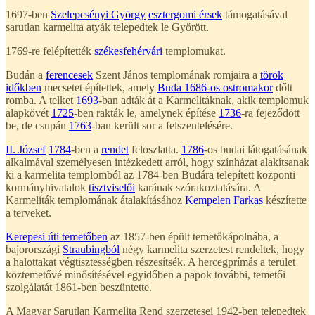
1697-ben
Szelepcsényi György
esztergomi érsek
támogatásával
sarutlan karmelita atyák telepedtek le Győrött.
1769-re felépítették
székesfehérvári
templomukat.
Budán a
ferencesek
Szent János templomának romjaira a
török
időkben
mecsetet építettek, amely
Buda 1686-os ostromakor
dőlt
romba. A telket
1693
-ban adták át a Karmelitáknak, akik templomuk
alapkövét
1725
-ben rakták le, amelynek építése
1736
-ra fejeződött
be, de csupán
1763
-ban került sor a felszentelésére.
II. József
1784
-ben a
rendet
feloszlatta.
1786
-os budai látogatásának
alkalmával személyesen intézkedett arról, hogy színházat alakítsanak
ki a karmelita templomból az 1784-ben Budára telepített központi
kormányhivatalok
tisztviselői
karának szórakoztatására. A
Karmeliták templomának átalakításához
Kempelen Farkas
készítette
a terveket.
Kerepesi úti temetőben
az 1857-ben épült temetőkápolnába, a
bajorországi
Straubingból
négy karmelita szerzetest rendeltek, hogy
a halottakat végtisztességben részesítsék. A hercegprímás a terület
köztemetővé minősítésével egyidőben a papok további, temetői
szolgálatát 1861-ben beszüntette.
A Magyar Sarutlan Karmelita Rend szerzetesei 1942-ben telepedtek