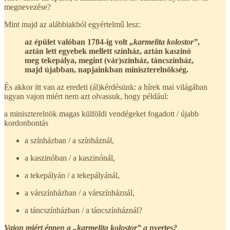
megnevezése?
Mint majd az alábbiakból egyértelmű lesz:
az épület valóban 1784-ig volt
„karmelita kolostor”
,
aztán lett egyebek mellett színház, aztán kaszinó
meg tekepálya, megint (vár)színház, táncszínház,
majd újabban, napjainkban miniszterelnökség.
És akkor itt van az eredeti (ál)kérdésünk: a hírek mai világában
ugyan vajon miért nem azt olvassuk, hogy például:
a miniszterelnök magas külföldi vendégeket fogadott / újabb
kordonbontás
a színházban / a színháznál,
a kaszinóban / a kaszinónál,
a tekepályán / a tekepályánál,
a várszínházban / a várszínháznál,
a táncszínházban / a táncszínháznál?
Vajon miért éppen a „karmelita kolostor” a nyertes?