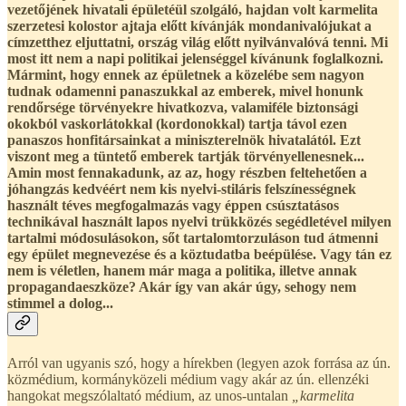
vezetőjének hivatali épületéül szolgáló, hajdan volt karmelita
szerzetesi kolostor ajtaja előtt kívánják mondanivalójukat a
címzetthez eljuttatni, ország világ előtt nyilvánvalóvá tenni. Mi
most itt nem a napi politikai jelenséggel kívánunk foglalkozni.
Mármint, hogy ennek az épületnek a közelébe sem nagyon
tudnak odamenni panaszukkal az emberek, mivel honunk
rendőrsége törvényekre hivatkozva, valamiféle biztonsági
okokból vaskorlátokkal (kordonokkal) tartja távol ezen
panaszos honfitársainkat a miniszterelnök hivatalától. Ezt
viszont meg a tüntető emberek tartják törvényellenesnek...
Amin most fennakadunk, az az, hogy részben feltehetően a
jóhangzás kedvéért nem kis nyelvi-stiláris felszínességnek
használt téves megfogalmazás vagy éppen csúsztatásos
technikával használt lapos nyelvi trükközés segédletével milyen
tartalmi módosulásokon, sőt tartalomtorzuláson tud átmenni
egy épület megnevezése és a köztudatba beépülése. Vagy tán ez
nem is véletlen, hanem már maga a politika, illetve annak
propagandaeszköze? Akár így van akár úgy, sehogy nem
stimmel a dolog...
Arról van ugyanis szó, hogy a hírekben (legyen azok forrása az ún.
közmédium, kormányközeli médium vagy akár az ún. ellenzéki
hangokat megszólaltató médium, az unos-untalan
„karmelita