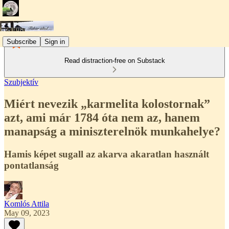
Subscribe
Sign in
Read distraction-free on Substack
Szubjektív
Miért nevezik „karmelita kolostornak”
azt, ami már 1784 óta nem az, hanem
manapság a miniszterelnök munkahelye?
Hamis képet sugall az akarva akaratlan használt
pontatlanság
Komlós Attila
May 09, 2023