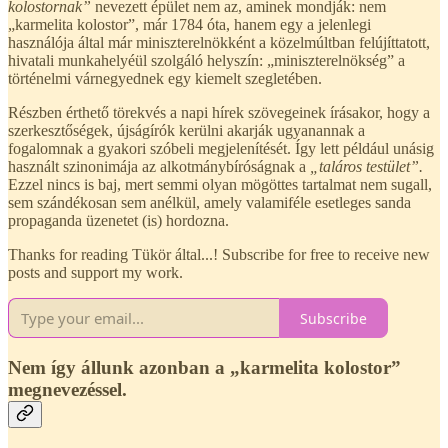
kolostornak”
nevezett épület nem az, aminek mondják: nem
„karmelita kolostor”, már 1784 óta, hanem egy a jelenlegi
használója által már miniszterelnökként a közelmúltban felújíttatott,
hivatali munkahelyéül szolgáló helyszín: „miniszterelnökség” a
történelmi várnegyednek egy kiemelt szegletében.
Részben érthető törekvés a napi hírek szövegeinek írásakor, hogy a
szerkesztőségek, újságírók kerülni akarják ugyanannak a
fogalomnak a gyakori szóbeli megjelenítését. Így lett például unásig
használt szinonimája az alkotmánybíróságnak a
„taláros testület”.
Ezzel nincs is baj, mert semmi olyan mögöttes tartalmat nem sugall,
sem szándékosan sem anélkül, amely valamiféle esetleges sanda
propaganda üzenetet (is) hordozna.
Thanks for reading Tükör által...! Subscribe for free to receive new
posts and support my work.
Subscribe
Nem így állunk azonban a „karmelita kolostor”
megnevezéssel.