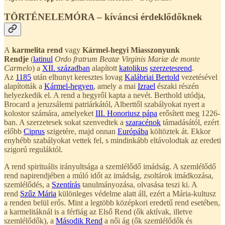
TÖRTÉNELEMÓRA – kíváncsi érdeklődőknek
A
karmelita rend
vagy
Kármel-hegyi Miasszonyunk
Rendje
(
latinul
Ordo fratrum Beatæ Virginis Mariæ de monte
Carmelo
) a
XII. században
alapított
katolikus
szerzetesrend
.
Az
1185
után elhunyt keresztes lovag
Kalábriai Bertold
vezetésével
alapították a
Kármel-hegyen
, amely a mai
Izrael
északi részén
helyezkedik el. A rend a hegyről kapta a nevét. Berthold utódja,
Brocard a jeruzsálemi patriárkától, Alberttől szabályokat nyert a
kolostor számára, amelyeket
III. Honoriusz pápa
erősített meg 1226-
ban. A szerzetesek sokat szenvedtek a
szaracénok
támadásától, ezért
előbb
Ciprus
szigetére, majd onnan
Európába
költöztek át. Ekkor
enyhébb szabályokat vettek fel, s mindinkább eltávolodtak az eredeti
szigorú reguláktól.
A rend spirituális irányultsága a szemlélődő imádság. A szemlélődő
rend napirendjében a múló időt az imádság, zsoltárok imádkozása,
szemlélődés, a
Szentírás
tanulmányozása, olvasása teszi ki. A
rend
Szűz Mária
különleges védelme alatt áll, ezért a Mária-kultusz
a renden belül erős. Mint a legtöbb középkori eredetű rend esetében,
a karmelitáknál is a férfiág az Első Rend (ők aktívak, illetve
szemlélődők), a
Második Rend
a női ág (ők szemlélődők és