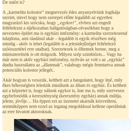
De miért is?
A „karmelita kolostor” megnevezés édes anyanyelvünk logikája
szerint, mivel hogy nem szerepel előtte legalább az egyetlen
magyarázó kis szócska, hogy
„egykori”,
elvben azt engedi
feltételezni a tájékozatlan hallgatóságban-olvasókban hogy a
nevezetes épület ma is egyházi intézmény: a karmelita szerzetesrend
tulajdona, ami ráadásul akár – legalább is egyik részében még
mindig - aktív is lehet (legalább is a jelenidejűséget feltételező
szóösszetétel erre utalhat). Szerzetesek is élhetnek benne, meg a
miniszterelnök is ott dolgozik. Milyen szép szimbiózis... Vagy ha
már nem is aktív egyházi intézmény, nyilván az volt s az „egyház”
átadta használatra az „államnak”, valahogy mégis fenntartva annak
potenciális kolostor jellegét..
Akár hogyan is vesszük, keltheti azt a hangulatot, hogy ímé, mily
ékes békességben leledzik minálunk az állam és egyház. És keltheti
azt a képzetet is, hogy nálunk egykor is, íme ma is, mily szervesen
egybefonódik a kereszténység (keresztény egyház) annak múltja,
jelene, jövője… Ha éppen ezt az üzenetet akarnák közvetíteni,
semmiképpen nem ezzel az ingatag megoldással kellene operálniuk
az erre hivatott aktoroknak.