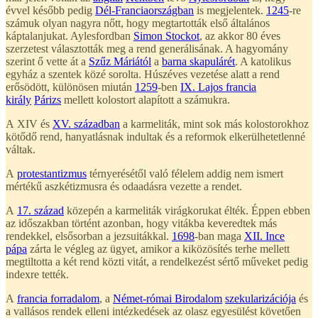
évvel később pedig
Dél-Franciaországban
is megjelentek.
1245
-re
számuk olyan nagyra nőtt, hogy megtartották első általános
káptalanjukat. Aylesfordban
Simon Stockot
, az akkor 80 éves
szerzetest választották meg a rend generálisának. A hagyomány
szerint ő vette át a
Szűz Máriától
a
barna skapulárét
. A katolikus
egyház a szentek közé sorolta. Húszéves vezetése alatt a rend
erősödött, különösen miután
1259
-ben
IX. Lajos francia
király
Párizs
mellett kolostort alapított a számukra.
A XIV és
XV. században
a karmeliták, mint sok más kolostorokhoz
kötődő rend, hanyatlásnak indultak és a reformok elkerülhetetlenné
váltak.
A
protestantizmus
térnyerésétől való félelem addig nem ismert
mértékű aszkétizmusra és odaadásra vezette a rendet.
A
17. század
közepén a karmeliták virágkorukat élték. Éppen ebben
az időszakban történt azonban, hogy vitákba keveredtek más
rendekkel, elsősorban a jezsuitákkal.
1698
-ban maga
XII. Ince
pápa
zárta le végleg az ügyet, amikor a kiközösítés terhe mellett
megtiltotta a két rend közti vitát, a rendelkezést sértő műveket pedig
indexre tették.
A
francia forradalom
, a
Német-római Birodalom
szekularizációja
és
a vallásos rendek elleni intézkedések az olasz egyesülést követően