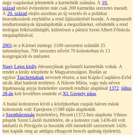
nagy csapásokat jelentettek a karmeliták számára. A
19.
század
utolsó évtizedeire már csak 200 karmelita szerzetes maradt.
A
20. század
elején azonban az új vezetés és a politikai
beavatkozások enyhülése a rend újjászületését hozták. A megmaradt
rendtartományok újraalapították a megszűnteket, erősítették a rend
teológiai felkészültséglét, különösen a párizsi Szent Albert Főiskola
megalapításával.
2001
-re a Kármel mintegy 2100 szerzetest számlált 25
tartományban, 700 szerzetes nővért 70 kolostorban és 13
kongregációt és intézetet.
Nagy Lajos király
édesanyjának gyóntatói karmeliták voltak. A
rendet a király telepítette le Magyarországon. Budán az
egykor
Taschentalnak
nevezett részen, a mai Kapás-Csapláros-Erőd
utcák által határolt területen. A Három Mária, vagy más néven
Irgalmasság anyja tiszteletére szentelt rendház alapítását
1372
.
július
28-án
kelt levelében rendelte el
XI. Gergely pápa
.
A budai kolostoron kívül a középkorban csupán három másik
kolostoruk volt: Eperjesen (1388 táján alapították
a
Szentháromság
tiszteletére), Pécsett (1372-ben alapította Vilmos
püspök Szent László tiszteletére, de a kolostor csak 1436-tól volt
lakható) és Privigyén (a husziták elől menekülő szerzetesek 1426-
ban kapták meg az addigra elhagyott bencés apátság épületeit).