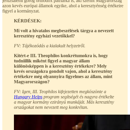
jeruzsálemi görög orthodox pátriárka is, aki szerint Magyarország
azon kevés európai államok egyike, ahol a keresztyénség értékeire
figyel a kormányzat.
KÉRDÉSEK:
Mi volt a hivatalos megbeszélések tárgya a nevezett
keresztény egyházi vezetőkkel?
FV: Tájékozódás a kialakult helyzetről.
Kitért-e III. Theophilos konkrétumokra is, hogy
tudniillik miként figyel a magyar állam
különösképpen is a keresztény értékekre? Mely
kevés országokra gondolt vajon, ahol a keresztény
értékekre még olyannyira figyelmes az állam, mint
Magyarországon?
FV: Igen, III. Teophilos kifejezetten megköszönte a
Hungary Helps
program segítségét és nagyra értékelte
a magyar kormány ezirányú munkáját. Más keresztény
országokat nem nevezett meg konkrétan.