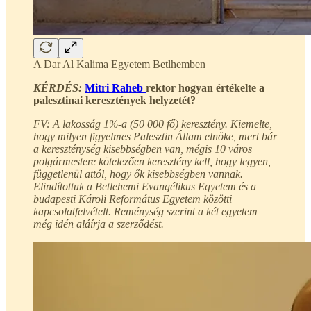
A Dar Al Kalima Egyetem Betlhemben
KÉRDÉS:
Mitri Raheb
rektor hogyan értékelte a
palesztinai keresztények helyzetét?
FV: A lakosság 1%-a (50 000 fő) keresztény. Kiemelte,
hogy milyen figyelmes Palesztin Állam elnöke, mert bár
a kereszténység kisebbségben van, mégis 10 város
polgármestere kötelezően keresztény kell, hogy legyen,
függetlenül attól, hogy ők kisebbségben vannak.
Elindítottuk a Betlehemi Evangélikus Egyetem és a
budapesti Károli Református Egyetem közötti
kapcsolatfelvételt. Reménység szerint a két egyetem
még idén aláírja a szerződést.