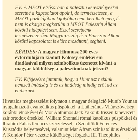
FV: A MEÖT elsősorban a palesztin keresztényekkel
szeretné a kapcsolatot ápolni, de természetesen, a
MEÖT pozíciójában kifolyólag nem kerülheti meg, és
nem is akarja megkerülni a MEÖT-Palesztin Állam
közötti hídépítést sem. Ezzel szeretnénk
természetszerűen Magyarország és a Palesztin Állam
közötti kapcsolatot is előre mozdítani, segíteni.
KÉRDÉS:
A magyar Himnusz 200 éves
évfordulójára kiadott Kölcsey-emlékérem
átadásával milyen szimbolikus üzenetet kívánt a
magyar küldöttség a palesztinoknak jelezni?
FV: Kifejezésre juttattuk, hogy a Himnusz nekünk
nemzeti imádság is és az imádság mindig erőt ad az
embernek.
Hivatalos megbeszélést folytatott a magyar delegáció Munib Younan
nyugalmazott evangélikus püspökkel, a Lutheránus Világszövetség
korábbi elnökével és Mor Anthimos Jack Yakoub frissen kinevezett
szír ortodox érsekkel, William Shomali római katolikus püspökkel és
Ibrahim Faltas ferences szerzetessel, a Szentföldi Ferences
Kusztódia helyettesével, valamint Mar Afram szír katolikus érsekkel.
A Kondor Péter vezette küldöttséget fogadta III. Theophilos