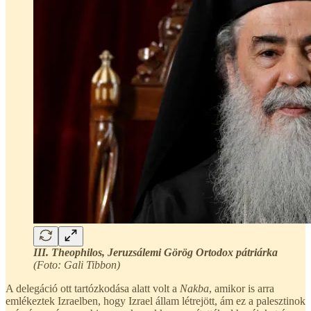
III. Theophilos, Jeruzsálemi Görög Ortodox pátriárka
(Foto: Gali Tibbon)
A delegáció ott tartózkodása alatt volt a
Nakba
, amikor is arra
emlékeztek Izraelben, hogy Izrael állam létrejött, ám ez a palesztinok