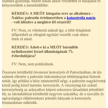
számára gyásznap, hiszen sokan akkor veszítették el hazájukat és
kényszerültek a menekültlétbe.
KÉRDÉS: A MEÖT látogatás erre az alkalomra –
Nakba: palesztin értelmezésben a
katasztrófa napja
- volt időzítve a meghívó fél részéről?
FV: Nem, ez véletlenül alakult így, a több felajánlott
időpontból az elfoglalt egyházi vezetők csak ekkor
értek rá mind.
KÉRDÉS: Adott-e ki a MEÖT bármiféle
nyilatkozatot Izrael államiságának 75.
évfordulójára?
FV: Nem, nem politizálunk.
Összesen körülbelül ötvenezer keresztyén él Palesztinában, de kis
számuk ellenére a palesztin önkormányzat többletjogokat biztosít
nekik, így például a húsz miniszterből négy, a palesztin nagykövetek
közül pedig közel harminc keresztyén. A viszonylag kis számú
keresztyénség az arányaihoz képest sokszoros társadalmi jelenléttel
bír, az iskolahálózat körülbelül negyven százaléka, de a szociális és
egészségügyi ellátórendszer jelentős hányada is keresztyén
fenntartásban működik.