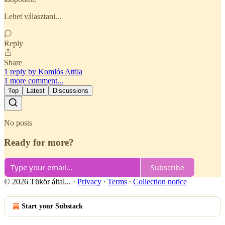
Lehet választani...
Reply
Share
1 reply by Komlós Attila
1 more comment...
Top
Latest
Discussions
No posts
Ready for more?
Subscribe
© 2026 Tükör által...
·
Privacy
∙
Terms
∙
Collection notice
Start your Substack