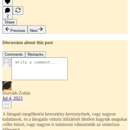
2
Share
Previous
Next
Discussion about this post
Comments
Restacks
Horváth Zoltán
Jul 4, 2023
A látogató megélhetési keresztény-keresztyének, vagy nagyon
tudatlanok, és a látogatás virtuóz időzítését illetően hagyták magukat
csőbe húzni, vagy nagyon is tudatosan választották az ominózus
időpontot.