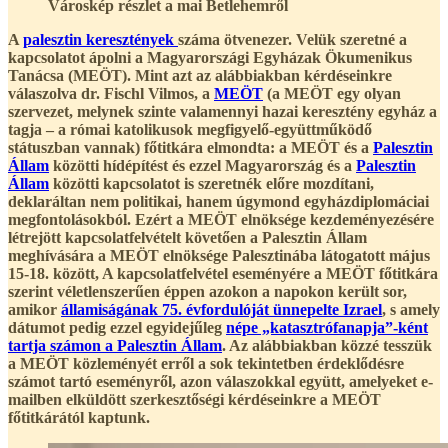
Városkép részlet a mai Betlehemről
A
palesztin keresztények
száma ötvenezer. Velük szeretné a
kapcsolatot ápolni a Magyarországi Egyházak Ökumenikus
Tanácsa (MEÖT). Mint azt az alábbiakban kérdéseinkre
válaszolva dr. Fischl Vilmos, a
MEÖT
(a MEÖT egy olyan
szervezet, melynek szinte valamennyi hazai keresztény egyház a
tagja – a római katolikusok megfigyelő-együttműködő
státuszban vannak) főtitkára elmondta: a MEÖT és a
Palesztin
Állam
közötti hídépítést és ezzel Magyarország és a
Palesztin
Állam
közötti kapcsolatot is szeretnék előre mozdítani,
deklaráltan nem politikai, hanem úgymond egyházdiplomáciai
megfontolásokból. Ezért a MEÖT elnöksége kezdeményezésére
létrejött kapcsolatfelvételt követően a Palesztin Állam
meghívására a MEÖT elnöksége Palesztinába látogatott május
15-18. között, A kapcsolatfelvétel eseményére a MEÖT főtitkára
szerint véletlenszerűen éppen azokon a napokon került sor,
amikor
államiságának 75. évfordulóját ünnepelte Izrael
, s amely
dátumot pedig ezzel egyidejűleg
népe „katasztrófanapja”-ként
tartja számon a Palesztin Állam
. Az alábbiakban közzé tesszük
a MEÖT közleményét erről a sok tekintetben érdeklődésre
számot tartó eseményről, azon válaszokkal együtt, amelyeket e-
mailben elküldött szerkesztőségi kérdéseinkre a MEÖT
főtitkárától kaptunk.