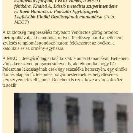
evangélikus püspök, Fischl Vilmos, a MEÖT
főtitkára, Khaled A. László metodista szuperintendens
és Raed Hanania, a Palesztin Egyházügyek
Legfelsőbb Elnöki Bizottságának munkatársa
(Foto:
MEÖT)
A küldöttség megbeszélést folytatott Vendectos görög ortodox
metropolitával, aki elmondta, milyen felelősség hárul a betlehemi
születés templomát gondozó három felekezetre: az övékre, a
katolikus és az örmény egyházra.
A MEÖT-delegáció tagjai találkoztak Hanna Hananiával, Betlehem
város keresztyén polgármesterével is, aki elmondta, hogy bár
Palesztina lakosságának csak egy százaléka keresztyén, egy elnöki
döntés alapján tíz település polgármesterének és helyettesének
keresztyénnek kell lennie. Betlehem is ezek közé a városok közé
tartozik.