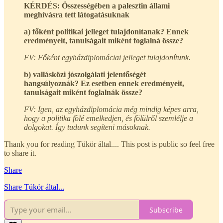
KÉRDÉS: Összességében a palesztin állami
meghívásra tett látogatásuknak
a) főként politikai jelleget tulajdonítanak? Ennek
eredményeit, tanulságait miként foglalná össze?
FV: Főként egyházdiplomáciai jelleget tulajdonítunk.
b) vallásközi jószolgálati jelentőségét
hangsúlyoznák? Ez esetben ennek eredményeit,
tanulságait miként foglalnák össze?
FV: Igen, az egyházdiplomácia még mindig képes arra,
hogy a politika fölé emelkedjen, és fölülről szemlélje a
dolgokat. Így tudunk segíteni másoknak.
Thank you for reading Tükör által.... This post is public so feel free
to share it.
Share
Share Tükör által...
Subscribe