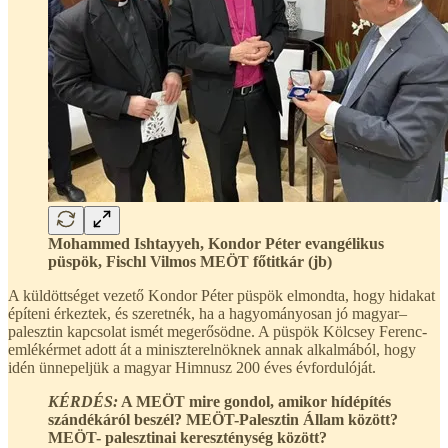
Mohammed Ishtayyeh, Kondor Péter evangélikus
püspök, Fischl Vilmos MEÖT főtitkár (jb)
A küldöttséget vezető Kondor Péter püspök elmondta, hogy hidakat
építeni érkeztek, és szeretnék, ha a hagyományosan jó magyar–
palesztin kapcsolat ismét megerősödne. A püspök Kölcsey Ferenc-
emlékérmet adott át a miniszterelnöknek annak alkalmából, hogy
idén ünnepeljük a magyar Himnusz 200 éves évfordulóját.
KÉRDÉS:
A MEÖT mire gondol, amikor hídépítés
szándékáról beszél? MEÖT-Palesztin Állam között?
MEÖT- palesztinai kereszténység között?