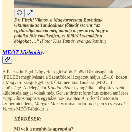
Dr. Fischl Vilmos, a Magyarországi Egyházak
Ökumenikus Tanácsának főtitkár szerint “az
egyházdiplomácia még mindig képes arra, hogy a
politika fölé emelkedjen, és fölülről szemlélje a
dolgokat …”
(Foto: Kiss Tamás, evangelikus.hu)
MEÖT közlemén
y
A Palesztin Egyházügyek Legfelsőbb Elnöki Bizottságának
(PELEB) meghívására a Szentföldre látogatott május 15–18. között
a Magyarországi Egyházak Ökumenikus Tanácsa (MEÖT)
elnöksége. A delegációt
Kondor Péter
evangélikus püspök vezette, a
küldöttség tagjai voltak még
Gér András
református zsinati tanácsos,
Papp János
baptista egyházelnök,
Khaled A. László
metodista
szuperintendens,
Magyar Marius
román ortodox esperes és
Fischl
Vilmos
MEÖT-főtitkár is.
KÉRDÉSEK:
Mi volt a meghívás apropója?