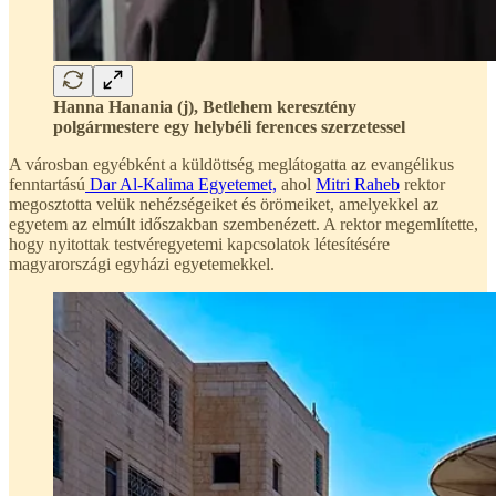
Hanna Hanania (j), Betlehem keresztény
polgármestere egy helybéli ferences szerzetessel
A városban egyébként a küldöttség meglátogatta az evangélikus
fenntartású
Dar Al-Kalima Egyetemet,
ahol
Mitri Raheb
rektor
megosztotta velük nehézségeiket és örömeiket, amelyekkel az
egyetem az elmúlt időszakban szembenézett. A rektor megemlítette,
hogy nyitottak testvéregyetemi kapcsolatok létesítésére
magyarországi egyházi egyetemekkel.