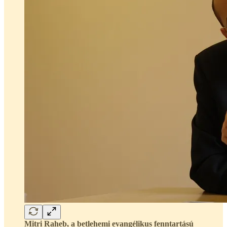
Mitri Raheb, a betlehemi evangélikus fenntartású