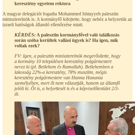
keresztény egyetem rektora
A magyar delegációt fogadta Mohammed Ishtayyeh palesztin
miniszterelnök is. A kormányfő kifejtette, hogy nehéz a helyzetük az
izraeli hatóságok állandó ellenőrzése miatt.
KÉRDÉS:
A palesztin kormányfővel való találkozás
során szóba kerültek vallási ügyek is? Ha igen, mik
voltak ezek?
FV: Igen, a palesztin miniszterelnök megerősítette, hogy
a kormány 10 településen keresztény polgármestert
nevez ki (pl. Betlehem és Ramallah). Betlehemben a
lakosság 22%-a keresztény, 78% muszlim, mégis
keresztény polgármestere van Hanna Hanania
személyében, mert őt nem választják, hanem az államfő
jelöli ki. Őt is, a helyettesét is és a képviselőtestület 2/3-
át.