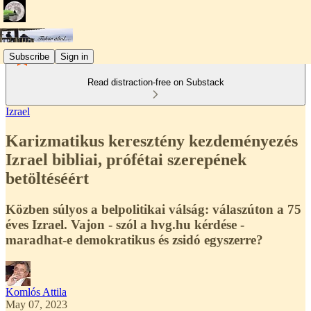
Subscribe
Sign in
Read distraction-free on Substack
Izrael
Karizmatikus keresztény kezdeményezés
Izrael bibliai, prófétai szerepének
betöltéséért
Közben súlyos a belpolitikai válság: válaszúton a 75
éves Izrael. Vajon - szól a hvg.hu kérdése -
maradhat-e demokratikus és zsidó egyszerre?
Komlós Attila
May 07, 2023