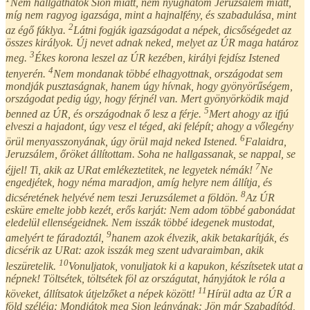
Nem hallgathatok Sion miatt, nem nyughatom Jeruzsálem miatt,
míg nem ragyog igazsága, mint a hajnalfény, és szabadulása, mint
2
az égő fáklya.
Látni fogják igazságodat a népek, dicsőségedet az
összes királyok. Új nevet adnak neked, melyet az ÚR maga határoz
3
meg.
Ékes korona leszel az ÚR kezében, királyi fejdísz Istened
4
tenyerén.
Nem mondanak többé elhagyottnak, országodat sem
mondják pusztaságnak, hanem úgy hívnak, hogy gyönyörűségem,
országodat pedig úgy, hogy férjnél van. Mert gyönyörködik majd
5
benned az ÚR, és országodnak ő lesz a férje.
Mert ahogy az ifjú
elveszi a hajadont, úgy vesz el téged, aki felépít; ahogy a vőlegény
6
örül menyasszonyának, úgy örül majd neked Istened.
Falaidra,
Jeruzsálem, őröket állítottam. Soha ne hallgassanak, se nappal, se
7
éjjel! Ti, akik az URat emlékeztetitek, ne legyetek némák!
Ne
engedjétek, hogy néma maradjon, amíg helyre nem állítja, és
8
dicséretének helyévé nem teszi Jeruzsálemet a földön.
Az ÚR
esküre emelte jobb kezét, erős karját: Nem adom többé gabonádat
eledelül ellenségeidnek. Nem isszák többé idegenek mustodat,
9
amelyért te fáradoztál,
hanem azok élvezik, akik betakarítják, és
dicsérik az URat: azok isszák meg szent udvaraimban, akik
10
leszüretelik.
Vonuljatok, vonuljatok ki a kapukon, készítsetek utat a
népnek! Töltsétek, töltsétek föl az országutat, hányjátok le róla a
11
köveket, állítsatok útjelzőket a népek között!
Hírül adta az ÚR a
föld széléig: Mondjátok meg Sion leányának: Jön már Szabadítód,