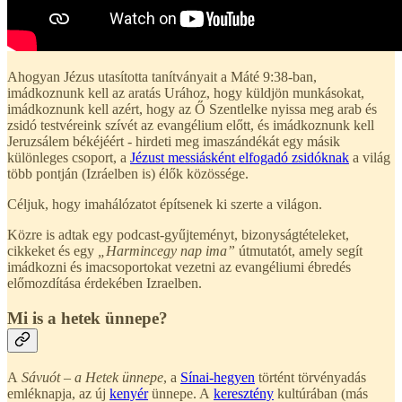
Ahogyan Jézus utasította tanítványait a Máté 9:38-ban,
imádkoznunk kell az aratás Urához, hogy küldjön munkásokat,
imádkoznunk kell azért, hogy az Ő Szentlelke nyissa meg arab és
zsidó testvéreink szívét az evangélium előtt, és imádkoznunk kell
Jeruzsálem békéjéért - hirdeti meg imaszándékát egy másik
különleges csoport, a
Jézust messiásként elfogadó zsidóknak
a világ
több pontján (Izráelben is) élők közössége.
Céljuk, hogy imahálózatot építsenek ki szerte a világon.
Közre is adtak egy podcast-gyűjteményt, bizonyságtételeket,
cikkeket és egy
„Harmincegy nap ima”
útmutatót, amely segít
imádkozni és imacsoportokat vezetni az evangéliumi ébredés
előmozdítása érdekében Izraelben.
Mi is a hetek ünnepe?
A
Sávuót – a Hetek ünnepe
, a
Sínai-hegyen
történt törvényadás
emléknapja, az új
kenyér
ünnepe. A
keresztény
kultúrában (más