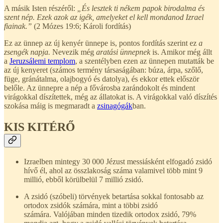
A másik Isten részéről:
„És lesztek ti nékem papok birodalma és
szent nép. Ezek azok az igék, amelyeket el kell mondanod Izrael
fiainak.”
(2 Mózes 19:6; Károli fordítás)
Ez az ünnep az új kenyér ünnepe is, pontos fordítás szerint ez
a
zsengék napja.
Nevezik még
aratási ünnepnek
is. Amikor még állt
a
Jeruzsálemi templom
, a szentélyben ezen az ünnepen mutatták be
az új kenyeret (számos termény társaságában: búza, árpa, szőlő,
füge, gránátalma, olajbogyó és datolya), és ekkor ettek először
belőle. Az ünnepre a nép a fővárosba zarándokolt és mindent
virágokkal díszítettek, még az állatokat is. A virágokkal való díszítés
szokása máig is megmaradt a
zsinagógák
ban.
KIS KITÉRŐ
Izraelben mintegy 30 000 Jézust messiásként elfogadó zsidó
hívő él, ahol az összlakoság száma valamivel több mint 9
millió, ebből körülbelül 7 millió zsidó.
A zsidó (szóbeli) törvények betartása sokkal fontosabb az
ortodox zsidók számára, mint a többi zsidó
számára. Valójában minden tizedik ortodox zsidó, 79%