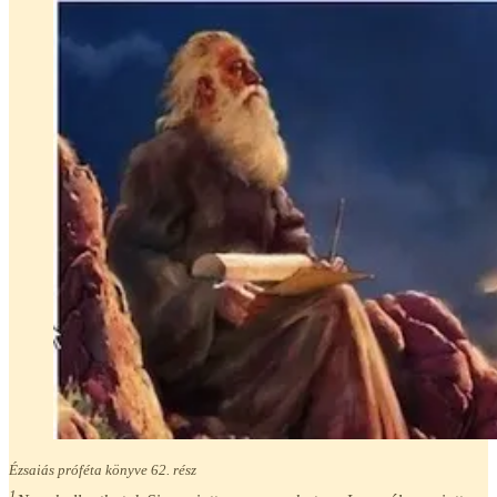
Ézsaiás próféta könyve 62. rész
1