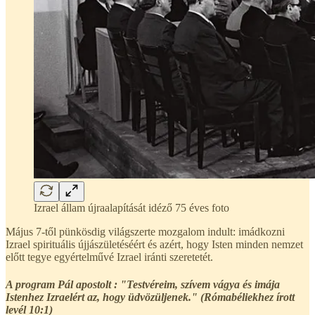
Izrael állam újraalapítását idéző 75 éves foto
Május 7-től pünkösdig világszerte mozgalom indult: imádkozni
Izrael spirituális újjászületéséért és azért, hogy Isten minden nemzet
előtt tegye egyértelművé Izrael iránti szeretetét.
A program Pál apostolt : "Testvéreim, szívem vágya és imája
Istenhez Izraelért az, hogy üdvözüljenek." (Rómabéliekhez írott
levél 10:1)