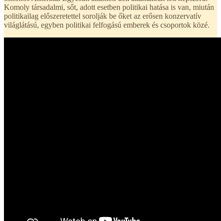
Komoly társadalmi, sőt, adott esetben politikai hatása is van, miután
politikailag előszeretettel sorolják be őket az erősen konzervatív
világlátású, egyben politikai felfogású emberek és csoportok közé.