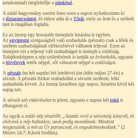
tartalommal) megfelelője a
pünkösd
.
A zsidó hagyomány szerint Isten ezen a napon nyilatkoztatta ki
a
tízparancsolatot
, és ekkor adta át a
Tórát
, mely az írott és a szóbeli
tant is magában foglalta.
Ez az ünnep egy hosszabb ünnepkör lezárása is egyben.
Az
egyiptomi
szolgaságból való szabadulás (pészah) csak a lélek és
szellem szabadságának elérkezésével válhatott teljessé. Ezen az
ünnepen ezt a teljessé vált szabadságot is ünnepli a zsidóság.
Tulajdonképpen a nép születésének is tartják az évfordulót, ugyanis
a
törvények
tették néppé, sőt választott néppé a zsidóságot.
A
pészah
óta hét naptári hét leteltével jön (idén május 27-én) a
sávuót. A pészahi fizikai szabadulást a sávuóti szellemi, lelki
szabadulás követi. Az ünnep Izraelben egy napos, Izraelen kívül két
napig tart.
A
sávuót
szó
esküvéseket
is jelent, ugyanis e napon két
eskü
is
elhangzott el.
Az egyik a zsidó nép részéről:
„Azután vevé a szövetség könyvét, és
elolvasá a nép hallatára; azok pedig mondának: Mindent
megteszünk, a mit az Úr parancsolt, és engedelmeskedünk.”
(2
Mózes 24:7; Károli fordítás).