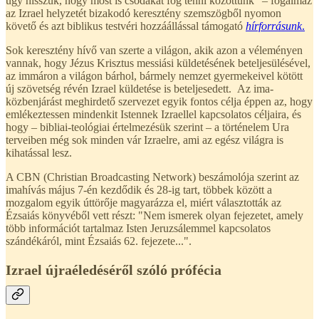
úgy hisszük, hogy most is csodákat fog tenni közöttünk” – fogalmaz
az Izrael helyzetét bizakodó keresztény szemszögből nyomon
követő és azt biblikus testvéri hozzáállással támogató
hírforrásunk
.
Sok keresztény hívő van szerte a világon, akik azon a véleményen
vannak, hogy Jézus Krisztus messiási küldetésének beteljesülésével,
az immáron a világon bárhol, bármely nemzet gyermekeivel kötött
új szövetség révén Izrael küldetése is beteljesedett. Az ima-
közbenjárást meghirdető szervezet egyik fontos célja éppen az, hogy
emlékeztessen mindenkit Istennek Izraellel kapcsolatos céljaira, és
hogy – bibliai-teológiai értelmezésük szerint – a történelem Ura
terveiben még sok minden vár Izraelre, ami az egész világra is
kihatással lesz.
A CBN (Christian Broadcasting Network) beszámolója szerint az
imahívás május 7-én kezdődik és 28-ig tart, többek között a
mozgalom egyik úttörője magyarázza el, miért választották az
Ézsaiás könyvéből vett részt: "Nem ismerek olyan fejezetet, amely
több információt tartalmaz Isten Jeruzsálemmel kapcsolatos
szándékáról, mint Ézsaiás 62. fejezete...".
Izrael újraéledéséről szóló prófécia