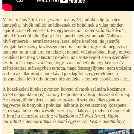
Mától, május 7-től, és egészen a május 28-i pünkösdig (a hetek
ünnepéig) hívők milliói imádkoznak és böjtölnek a világ minden
tájáról Izrael ébredéséért. Ez egybeesik az
„omer számlálásával”
,
mivel húsvéttól pünkösdig hét naptári hetet számolnak. Vallásos
hívő emberek – természetesen Izrael népe körében, de jelentős
nyugati keresztény közösségekben is – milliók úgy élik meg ezt az
ünnepet, mint ami arra emlékeztet napnál világosabban, hogy milyen
csodákat tett meg választott népével az Örökkévaló! Ezen szemlélet
szerint már maga az a tény, hogy Izrael népét mintegy kétezer év
szétszóratása után egyben tartotta, majd összegyűjtötte, nem utolsóm
sorban az államiság ajándékával gazdagította, egyértelműen a
folyamatban lévő üdvtörténet bizonyítéka s egyben csodálatos jele...
A közel-keleti híreket nyomon követő olvasók számára közismert:
Izrael napjainkban (is) komoly belpolitikai válság időszakát éli meg.
Az ország többévtizedes palesztin-izraeli szembenállás gyakori
fegyveres és bonyolult politikai, háborús következmény közepette
él, és saját belső elemzéseik szerint is: a lakosság mélyen megosztott.
A hvg.hu elemzése szerint:
válaszúton a 75 éves Izrael. Vajon
maradhat-e demokratikus és zsidó egyszerre? Lesz-e alkotmány?