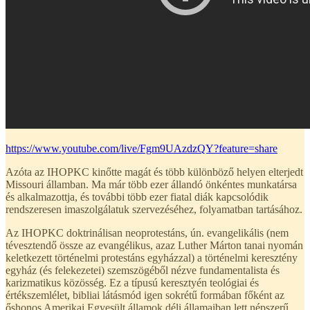
https://www.youtube.com/live/Fgm9UAzdzQY?feature=share
Azóta az IHOPKC kinőtte magát és több különböző helyen elterjedt
Missouri államban. Ma már több ezer állandó önkéntes munkatársa
és alkalmazottja, és további több ezer fiatal diák kapcsolódik
rendszeresen imaszolgálatuk szervezéséhez, folyamatban tartásához.
Az IHOPKC doktrinálisan neoprotestáns, ún. evangelikális (nem
tévesztendő össze az evangélikus, azaz Luther Márton tanai nyomán
keletkezett történelmi protestáns egyházzal) a történelmi keresztény
egyház (és felekezetei) szemszögéből nézve fundamentalista és
karizmatikus közösség. Ez a típusú keresztyén teológiai és
értékszemlélet, bibliai látásmód igen sokrétű formában főként az
őshonos Amerikai Egyesült államok déli államaiban lett népszerű.