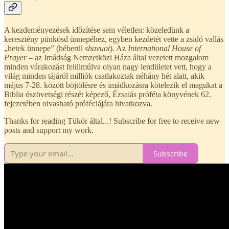
A kezdeményezések időzítése sem véletlen: közeledünk a
keresztény pünkösd ünnepéhez, egyben kezdetét vette a zsidó vallás
„hetek ünnepe” (héberül
shavuot
). Az
International House of
Prayer
– az Imádság Nemzetközi Háza által vezetett mozgalom
minden várakozást felülmúlva olyan nagy lendületet vett, hogy a
világ minden tájáról milliók csatlakoztak néhány hét alatt, akik
május 7-28. között böjtölésre és imádkozásra kötelezik el magukat a
Biblia ószövetségi részét képező, Ézsaiás próféta könyvének 62.
fejezetében olvasható próféciájára hivatkozva.
Thanks for reading Tükör által...! Subscribe for free to receive new
posts and support my work.
Subscribe