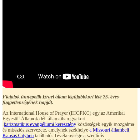
Fiatalok ünnepelik Izrael állam legújabbkori léte 75. éves
függetlenségének napját.
Az International House of Prayer (IHOPKC) egy az Amerikai
Egyesült Államok déli államaiban gyakori
karizmatikus
evangéliumi
keresztény
közösségek egyik mozgalma
és missziós szervezete, amelynek székhelye
a Missouri állambeli
Kansas Cityben
található. Tevékenysége a szentírás