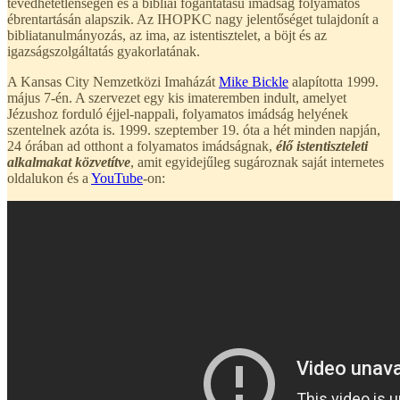
tévedhetetlenségén és a bibliai fogantatású imádság folyamatos
ébrentartásán alapszik. Az IHOPKC nagy jelentőséget tulajdonít a
bibliatanulmányozás, az ima, az istentisztelet, a böjt és az
igazságszolgáltatás gyakorlatának.
A Kansas City Nemzetközi Imaházát
Mike Bickle
alapította 1999.
május 7-én. A szervezet egy kis imateremben indult, amelyet
Jézushoz forduló éjjel-nappali, folyamatos imádság helyének
szentelnek azóta is. 1999. szeptember 19. óta a hét minden napján,
24 órában ad otthont a folyamatos imádságnak,
élő istentiszteleti
alkalmakat közvetítve
, amit egyidejűleg sugároznak saját internetes
oldalukon és a
YouTube
-on: