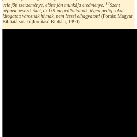
12
vele jön szerzeménye, előtte jön munkája eredménye.
Szent
népnek nevezik őket, az ÚR megváltottainak, téged pedig sokat
látogatott városnak hívnak, nem leszel elhagyatott!
(Forrás: Magyar
Bibliatársulat újfordítású Bibliája, 1990)