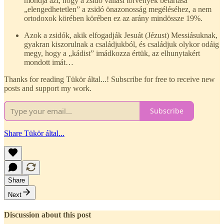
mondja azt, hogy a zsidó vallási törvények betartása
„elengedhetetlen” a zsidó önazonosság megéléséhez, a nem
ortodoxok körében körében ez az arány mindössze 19%.
Azok a zsidók, akik elfogadják Jesuát (Jézust) Messiásuknak,
gyakran kiszorulnak a családjukból, és családjuk olykor odáig
megy, hogy a „kádist” imádkozza értük, az elhunytakért
mondott imát…
Thanks for reading Tükör által...! Subscribe for free to receive new
posts and support my work.
Subscribe
Share Tükör által...
Share
Next
Discussion about this post