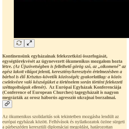
Kontinensünk egyházainak felekezetközi összefogását,
egységtörekvését az úgynevezett ökumenikus mozgalom hozta
létre.
(Az Újszövetségben is fellelhető görög szó, az „oikomené” az
egész lakott világot jelenti, keresztény/keresztyén értelmezésben a
bárhol is élő Krisztus-követők közösségét; gyakorlatilag: a közös
cselekvésre való készségüket a történelem során történt felekezeti
széttagoltságuk ellenér)
. Az Európai Egyházak Konferenciája
(Conference of European Churches) tagegyházait is nagyon
megrázták az orosz háborús agresszió ukrajnai borzalmai.
Az ökumenikus szolidaritás sok tekintetben mozgásba lendült az
európai egyházak között. Felhívások és nyilatkozatok özöne sürgeti
a párbeszéden keresztüli diplomáciai megoldást, határozottan