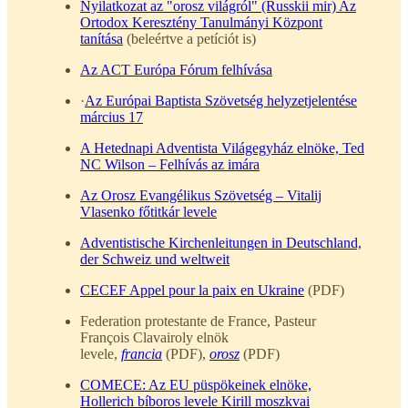
Nyilatkozat az "orosz világról" (Russkii mir) Az
Ortodox Keresztény Tanulmányi Központ
tanítása
(beleértve a petíciót is)
Az ACT Európa Fórum felhívása
·
Az Európai Baptista Szövetség helyzetjelentése
március 17
A Hetednapi Adventista Világegyház elnöke, Ted
NC Wilson – Felhívás az imára
Az Orosz Evangélikus Szövetség – Vitalij
Vlasenko főtitkár levele
Adventistische Kirchenleitungen in Deutschland,
der Schweiz und weltweit
CECEF Appel pour la paix en Ukraine
(PDF)
Federation protestante de France, Pasteur
François Clavairoly elnök
levele,
francia
(PDF),
orosz
(PDF)
COMECE: Az EU püspökeinek elnöke,
Hollerich bíboros levele Kirill moszkvai