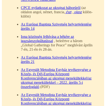
CPCE nyilatkozat az ukrajnai háborúról
(az
oldalon angol, német, francia,
észt
,
olasz
külön-
külön)
Az Európai Baptista Szövetség helyzetjelentése
április 14
Iona közösség felhívása a békére az
igazságszolgáltatással
, beleértve a három
„Global Gatherings for Peace” meghívást április
7-én, 21-én és 28-án.
Az Európai Baptista Szövetség helyzetjelentése
április 21
Az Egyesült Metodista Egyház tevékenysége a
Közép- és Dél-Európa Központi
Konferenciájában az ukrajnai menekültekkel/az
ukrajnai menekültekkel – 2022. április 5-i
összefoglaló
(PDF)
Az Egyesült Metodista Egyház tevékenysége a
Közép- és Dél-Európa Központi
Konferenciájában az ukrajnai menekültekkel/az