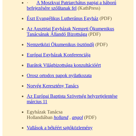
·
A Moszkvai Patriarchátus papjai a háború
befejezésére szólítanak fel
(KathPress)
Észt Evangélikus Lutheránus Egyház
(PDF)
Az Ausztriai Egyházak Nemzeti Ökumenikus
Tanácsának Állandó Bizottsága
(PDF)
Nemzetközi Ökumenikus ösztöndíj
(PDF)
Európai Egyházak Konferenciája
Barátok Világbizottsága konzultációért
Orosz ortodox papok nyilatkozata
Norvég Keresztény Tanács
Az Európai Baptista Szövetség helyzetjelentése
március 11
Egyházak Tanácsa
Hollandiában
holland
,
angol
(PDF)
Vallások a békéért sajtóközlemény