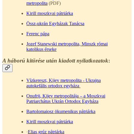
metropolita
(PDF)
Kirill moszkvai pátriárka
Össz-ukrán Egyházak Tanácsa
Ferenc pápa
Jozef Stanewski metropolita, Minszk római
katolikus érseke
A háború kitörése után kiadott nyilatkozatok
:
Vízkereszt, Kijev metropolita - Ukrajna
autokefális ortodox egyháza
Onufrij, Kijev metropolitája – a Moszkvai
Patriarchátus Ukrán Ortodox Egyháza
Bartolomaiosz ökumenikus pátriárka
Kirill moszkvai pátriárka
·
Elias grúz pátriárka