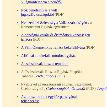
Világkonferencia elnökétől
Nők békefelhívás a volt
jugoszláv országoktól
(PDF)
Nemzetközi Szövetség a Vallásszabadságért
, a
Remonstrant Egyház egyesülete
A norvégiai vallási és életmódbeli közösségek
tanácsa
(PDF)
A Finn Ökumenikus Tanács békefelhívása
(PDF)
Albániai autokefális ortodox egyház
A csehszlovák huszita templom
A Csehszlovák Huszita Egyház Püspöki
Tanácsa ,
cseh
,
angol
(PDF)
Nyílt levél az oroszországi egyházi vezetőknek
Csehországból
,
Csehországból
,
Oroszból
(PDF),
Angol
Az orosz ortodox egyház papságának
fellebbezése