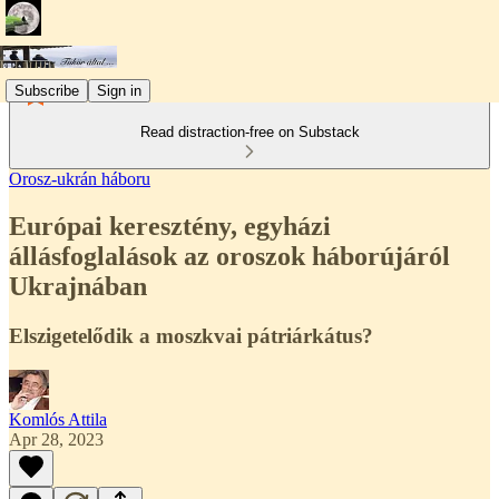
Subscribe
Sign in
Read distraction-free on Substack
Orosz-ukrán háboru
Európai keresztény, egyházi
állásfoglalások az oroszok háborújáról
Ukrajnában
Elszigetelődik a moszkvai pátriárkátus?
Komlós Attila
Apr 28, 2023