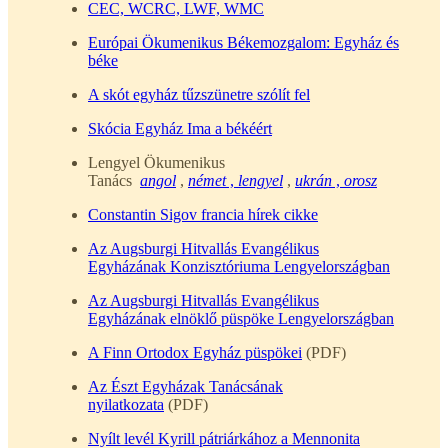
CEC, WCRC, LWF, WMC
Európai Ökumenikus Békemozgalom: Egyház és
béke
A skót egyház tűzszünetre szólít fel
Skócia Egyház Ima a békéért
Lengyel Ökumenikus
Tanács
angol
,
német
,
lengyel
,
ukrán
,
orosz
Constantin Sigov francia hírek cikke
Az Augsburgi Hitvallás Evangélikus
Egyházának Konzisztóriuma Lengyelországban
Az Augsburgi Hitvallás Evangélikus
Egyházának elnöklő püspöke Lengyelországban
A Finn Ortodox Egyház püspökei
(PDF)
Az Észt Egyházak Tanácsának
nyilatkozata
(PDF)
Nyílt levél Kyrill pátriárkához a Mennonita