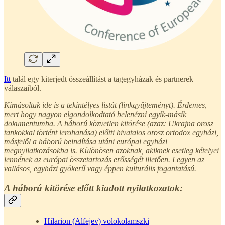
Itt
talál egy kiterjedt összeállítást a tagegyházak és partnerek
válaszaiból.
Kimásoltuk ide is a tekintélyes listát (linkgyűjteményt). Érdemes,
mert hogy nagyon elgondolkodtató belenézni egyik-másik
dokumentumba. A háború közvetlen kitörése (azaz: Ukrajna orosz
tankokkal történt lerohanása) előtti hivatalos orosz ortodox egyházi,
másfelől a háború beindítása utáni európai egyházi
megnyilatkozásokba is. Különösen azoknak, akiknek esetleg kételyei
lennének az európai összetartozás erősségét illetően. Legyen az
vallásos, egyházi gyökerű vagy éppen kulturális fogantatású.
A háború kitörése előtt kiadott nyilatkozatok:
Hilarion (Alfejev) volokolamszki