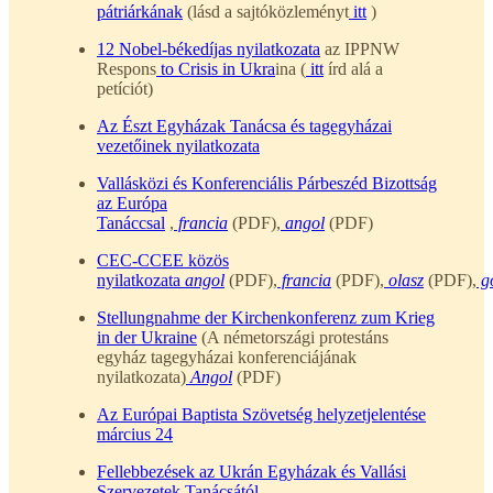
pátriárkának
(lásd a sajtóközleményt
itt
)
12 Nobel-békedíjas nyilatkozata
az IPPNW
Respons
to Crisis in Ukra
ina (
itt
írd alá a
petíciót)
Az Észt Egyházak Tanácsa és tagegyházai
vezetőinek nyilatkozata
Vallásközi és Konferenciális Párbeszéd Bizottság
az Európa
Tanáccsal
,
francia
(PDF),
angol
(PDF)
CEC-CCEE közös
nyilatkozata
angol
(PDF),
francia
(PDF),
olasz
(PDF),
g
Stellungnahme der Kirchenkonferenz zum Krieg
in der Ukraine
(A németországi protestáns
egyház tagegyházai konferenciájának
nyilatkozata)
Angol
(PDF)
Az Európai Baptista Szövetség helyzetjelentése
március 24
Fellebbezések az Ukrán Egyházak és Vallási
Szervezetek Tanácsától