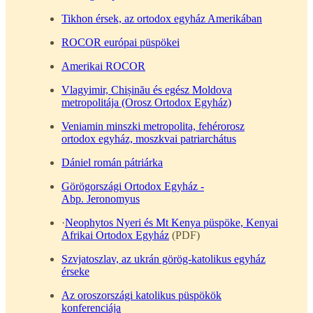
Tikhon érsek, az ortodox egyház Amerikában
ROCOR európai püspökei
Amerikai ROCOR
Vlagyimir, Chișinău és egész Moldova
metropolitája (Orosz Ortodox Egyház)
Veniamin minszki metropolita, fehérorosz
ortodox egyház, moszkvai patriarchátus
Dániel román pátriárka
Görögországi Ortodox Egyház -
Abp. Jeronomyus
·
Neophytos Nyeri és Mt Kenya püspöke, Kenyai
Afrikai Ortodox Egyház
(PDF)
Szvjatoszlav, az ukrán görög-katolikus egyház
érseke
Az oroszországi katolikus püspökök
konferenciája