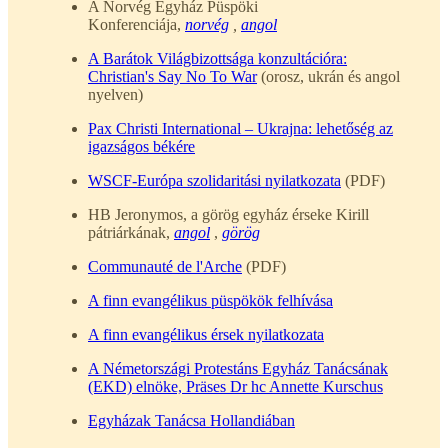
A Norvég Egyház Püspöki
Konferenciája,
norvég
,
angol
A Barátok Világbizottsága konzultációra:
Christian's Say No To War
(orosz, ukrán és angol
nyelven)
Pax Christi International – Ukrajna: lehetőség az
igazságos békére
WSCF-Európa szolidaritási nyilatkozata
(PDF)
HB Jeronymos, a görög egyház érseke Kirill
pátriárkának,
angol
,
görög
Communauté de l'Arche
(PDF)
A finn evangélikus püspökök felhívása
A finn evangélikus érsek nyilatkozata
A Németországi Protestáns Egyház Tanácsának
(EKD) elnöke, Präses Dr hc Annette Kurschus
Egyházak Tanácsa Hollandiában