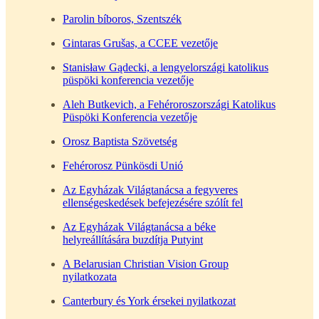
Parolin bíboros, Szentszék
Gintaras Grušas, a CCEE vezetője
Stanisław Gądecki, a lengyelországi katolikus
püspöki konferencia vezetője
Aleh Butkevich, a Fehéroroszországi Katolikus
Püspöki Konferencia vezetője
Orosz Baptista Szövetség
Fehérorosz Pünkösdi Unió
Az Egyházak Világtanácsa a fegyveres
ellenségeskedések befejezésére szólít fel
Az Egyházak Világtanácsa a béke
helyreállítására buzdítja Putyint
A Belarusian Christian Vision Group
nyilatkozata
Canterbury és York érsekei nyilatkozat