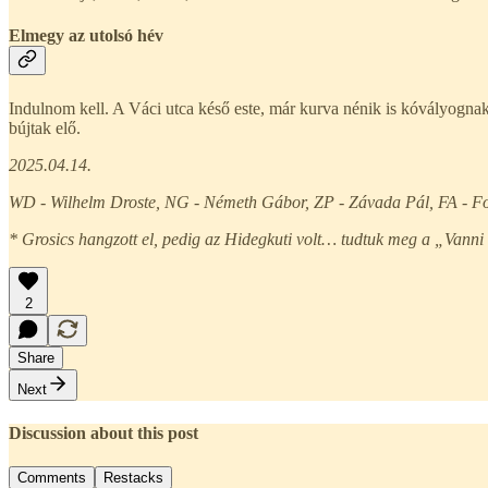
Elmegy az utolsó hév
Indulnom kell. A Váci utca késő este, már kurva nénik is kóvályognak,
bújtak elő.
2025.04.14.
WD - Wilhelm Droste, NG - Németh Gábor, ZP - Závada Pál, FA - Fo
* Grosics hangzott el, pedig az Hidegkuti volt… tudtuk meg a „Van
2
Share
Next
Discussion about this post
Comments
Restacks