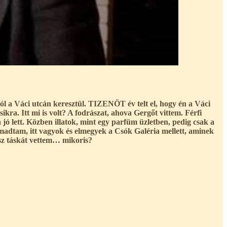
 a Váci utcán keresztül. TIZENÖT év telt el, hogy én a Váci
. Itt mi is volt? A fodrászat, ahova Gergőt vittem. Férfi
jó lett. Közben illatok, mint egy parfüm üzletben, pedig csak a
dtam, itt vagyok és elmegyek a Csók Galéria mellett, aminek
asz táskát vettem… mikoris?