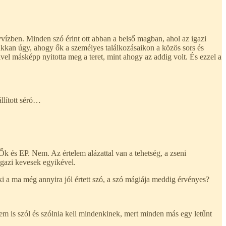
yvízben. Minden szó érint ott abban a belső magban, ahol az igazi
kkan úgy, ahogy ők a személyes találkozásaikon a közös sors és
vel másképp nyitotta meg a teret, mint ahogy az addig volt. És ezzel a
llított séró…
Ők és EP. Nem. Az értelem alázattal van a tehetség, a zseni
 igazi kevesek egyikével.
ki a ma még annyira jól értett szó, a szó mágiája meddig érvényes?
m is szól és szólnia kell mindenkinek, mert minden más egy letűnt