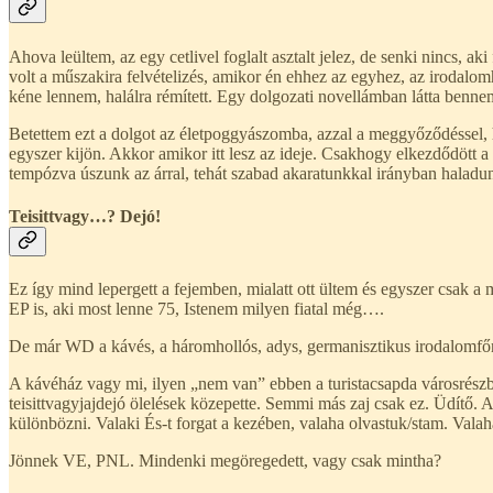
Ahova leültem, az egy cetlivel foglalt asztalt jelez, de senki nincs
volt a műszakira felvételizés, amikor én ehhez az egyhez, az irodalomh
kéne lennem, halálra rémített. Egy dolgozati novellámban látta benn
Betettem ezt a dolgot az életpoggyászomba, azzal a meggyőződéssel, h
egyszer kijön. Akkor amikor itt lesz az ideje. Csakhogy elkezdődött 
tempózva úszunk az árral, tehát szabad akaratunkkal irányban haladun
Teisittvagy…? Dejó!
Ez így mind lepergett a fejemben, mialatt ott ültem és egyszer csak a
EP is, aki most lenne 75, Istenem milyen fiatal még….
De már WD a kávés, a háromhollós, adys, germanisztikus irodalomfőnök
A kávéház vagy mi, ilyen „nem van” ebben a turistacsapda városrész
teisittvagyjajdejó ölelések közepette. Semmi más zaj csak ez. Üdítő. A
különbözni. Valaki És-t forgat a kezében, valaha olvastuk/stam. Valaha
Jönnek VE, PNL. Mindenki megöregedett, vagy csak mintha?