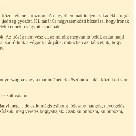
erek közé kellene tartoznom. A nagy dilemmák idején szakadékba ugrás
z ijedtség győzött, KL tanár úr négyszemközti bíztatása, hogy írónak
lelni ennek a vágyott csodának.
k. Az íróság nem vész el, az mindig megvan itt belül, aztán majd
ással sodródunk a végünk irányába, miközben azt képzeljük, hogy
ás.
ennyországba vagy a már belépettek köszöntése, akik között ott van
esz itt valami.
ányi meg… de ez itt mégis zsibong ,felcsapó hangok, nevetgélés,
k csírázók, meg veretes boglyahajak. Csak különbözni, különbözni,