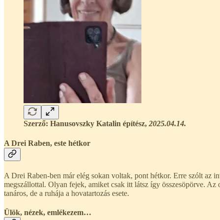
Szerző: Hanusovszky Katalin építész,
2025.04.14.
A Drei Raben, este hétkor
A Drei Raben-ben már elég sokan voltak, pont hétkor. Erre szólt az inv
megszállottal. Olyan fejek, amiket csak itt látsz így összesöpörve. Az 
tanáros, de a ruhája a hovatartozás esete.
Ülök, nézek, emlékezem…