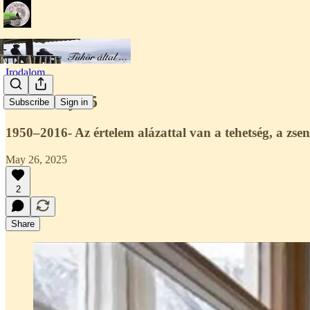
Irodalom
Esterházy 75
Subscribe
Sign in
1950–2016- Az értelem alázattal van a tehetség, a zse
May 26, 2025
2
Share