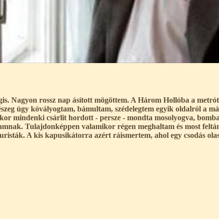
. Nagyon rossz nap ásított mögöttem. A Három Hollóba a metrótól
 úgy kóvályogtam, bámultam, szédelegtem egyik oldalról a másikra
kkor mindenki csárlit hordott - persze - mondta mosolyogva, bomba 
mnak. Tulajdonképpen valamikor régen meghaltam és most feltáma
 turisták. A kis kapusikátorra azért ráismertem, ahol egy csodás ol