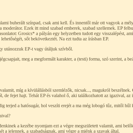
lami buherált színpad, csak ami kell. És innentől már ott vagyok a mél
 moderátor. Ezek itt mind szabad emberek, szabad szellemek. EP felbu
asonlatot: Grosics* a pályán egy helyzetben tudott egy visszalépést, ami
l lehetőségét, sőt bekövetkeztét. Na ezt tudta az írásban EP.
 utánozzuk EP-t vagy útáljuk szívből.
csapjait, meg a megformált karakter, a (testi) forma, szó szerint, a beá
alamit, míg a kívülállásból szemlézők, nicsak..., magukról beszélnek. 
de fejet hajt. Tehát EP és valahol ő, aki találkozhatott az igazival, az
terjed a hatósugár, hol veszíti erejét a ma még lobogó tűz, mitől hűl 
aival?
enkinek a kezébe nyomjam ezt a végre megszületett valamit, ami belőle
ését a jelennek, a szabadságnak, ami végre a miénk a szavak által.