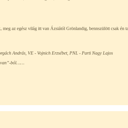
 meg az egész világ itt van Ázsiától Grönlandig, bennszülött csak én t
rgách András, VE - Vojnich Erzsébet, PNL - Parti Nagy Lajos
ni van”-ból……