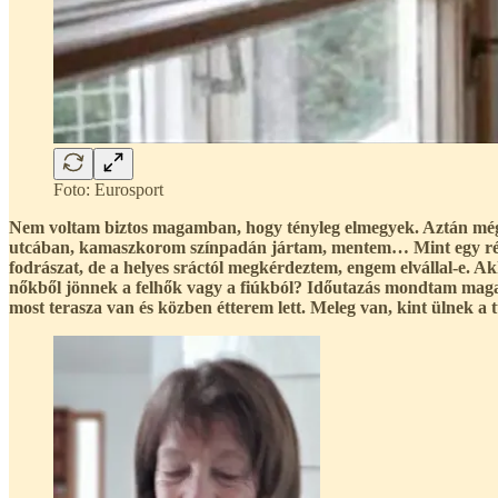
Foto: Eurosport
Nem voltam biztos magamban, hogy tényleg elmegyek. Aztán mégis
utcában, kamaszkorom színpadán jártam, mentem… Mint egy részeg
fodrászat, de a helyes sráctól megkérdeztem, engem elvállal-e. A
nőkből jönnek a felhők vagy a fiúkból? Időutazás mondtam maga
most terasza van és közben étterem lett. Meleg van, kint ülnek a