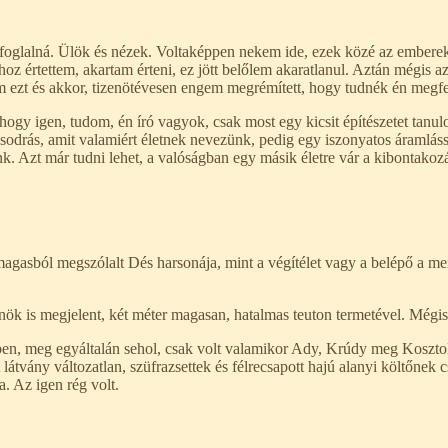
, aki foglalná. Ülök és nézek. Voltaképpen nekem ide, ezek közé az emb
oz értettem, akartam érteni, ez jött belőlem akaratlanul. Aztán mégis a
em ezt és akkor, tizenötévesen engem megrémített, hogy tudnék én megfe
ogy igen, tudom, én író vagyok, csak most egy kicsit építészetet tanulo
a sodrás, amit valamiért életnek nevezünk, pedig egy iszonyatos áraml
k. Azt már tudni lehet, a valóságban egy másik életre vár a kibontakoz
 magasból megszólalt Dés harsonája, mint a végítélet vagy a belépő a m
 is megjelent, két méter magasan, hatalmas teuton termetével. Mégis l
ben, meg egyáltalán sehol, csak volt valamikor Ady, Krúdy meg Kosztol
 látvány változatlan, szüfrazsettek és félrecsapott hajú alanyi költőne
. Az igen rég volt.