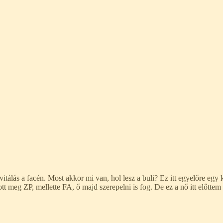
itálás a facén. Most akkor mi van, hol lesz a buli? Ez itt egyelőre egy 
ott meg ZP, mellette FA, ő majd szerepelni is fog. De ez a nő itt előttem