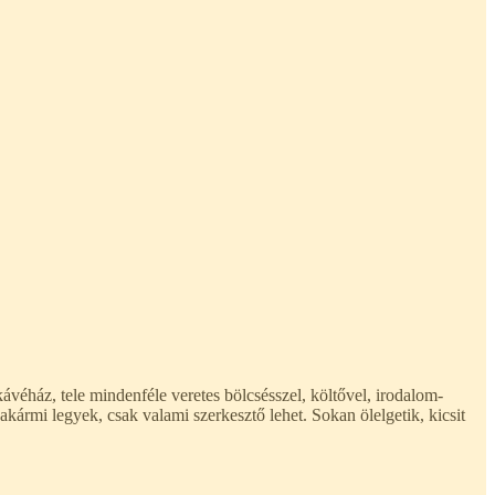
kávéház, tele mindenféle veretes bölcsésszel, költővel, irodalom-
 akármi legyek, csak valami szerkesztő lehet. Sokan ölelgetik, kicsit