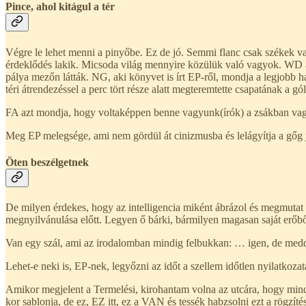
Pince, ahol kitágul a tér
Végre le lehet menni a pinyőbe. Ez de jó. Semmi flanc csak székek va
érdeklődés lakik. Micsoda világ mennyire közülük való vagyok. WD a
pálya mezőn látták. NG, aki könyvet is írt EP-ről, mondja a legjobb h
téri átrendezéssel a perc tört része alatt megteremtette csapatának a gó
FA azt mondja, hogy voltaképpen benne vagyunk(írók) a zsákban vagy
Meg EP melegsége, ami nem gördül át cinizmusba és lelágyítja a gőg jég
Öten beszélgetnek
De milyen érdekes, hogy az intelligencia miként ábrázol és megmutat v
megnyilvánulása előtt. Legyen ő bárki, bármilyen magasan saját erőből, 
Van egy szál, ami az irodalomban mindig felbukkan: … igen, de meddig 
Lehet-e neki is, EP-nek, legyőzni az időt a szellem időtlen nyilatkozat
Amikor megjelent a Termelési, kirohantam volna az utcára, hogy mind
kor sablonja, de ez, EZ itt, ez a VAN és tessék habzsolni ezt a rögzít